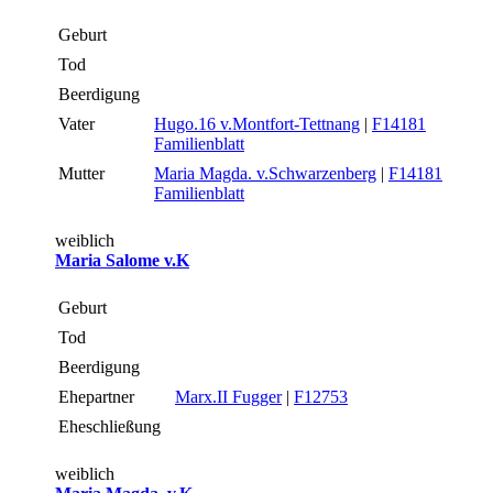
Geburt
Tod
Beerdigung
Vater
Hugo.16 v.Montfort-Tettnang
|
F14181
Familienblatt
Mutter
Maria Magda. v.Schwarzenberg
|
F14181
Familienblatt
weiblich
Maria Salome v.K
Geburt
Tod
Beerdigung
Ehepartner
Marx.II Fugger
|
F12753
Eheschließung
weiblich