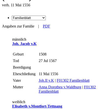
verh. 11 Mai 1556
Angaben zur Familie
|
PDF
männlich
Joh. Jacob v.K
Geburt
1508
Tod
27 Jul 1567
Beerdigung
Eheschließung
11 Mai 1556
Vater
Joh.II v.K
|
F01302 Familienblatt
Mutter
Anna Dorothea v.Waldburg
|
F01302
Familienblatt
weiblich
Elisabeth v.Montfort-Tettnang