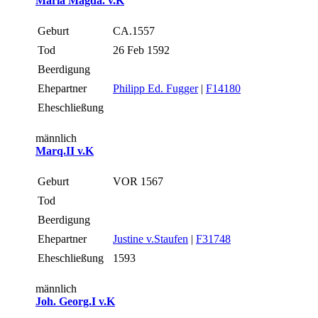
Maria Magda. v.K
Geburt
CA.1557
Tod
26 Feb 1592
Beerdigung
Ehepartner
Philipp Ed. Fugger
|
F14180
Eheschließung
männlich
Marq.II v.K
Geburt
VOR 1567
Tod
Beerdigung
Ehepartner
Justine v.Staufen
|
F31748
Eheschließung
1593
männlich
Joh. Georg.I v.K