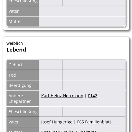
Eheschließung
Vater
Mutter
weiblich
Lebend
Geburt
Tod
Beerdigung
Andere
Karl-Heinz Herrmann
|
F142
Ehepartner
Eheschließung
Vater
Josef Hungerige
|
F65 Familienblatt