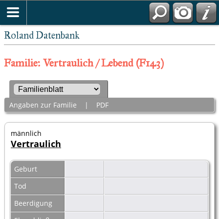
Roland Datenbank
Familie: Vertraulich / Lebend (F143)
Angaben zur Familie
|
PDF
männlich
Vertraulich
Geburt
Tod
Beerdigung