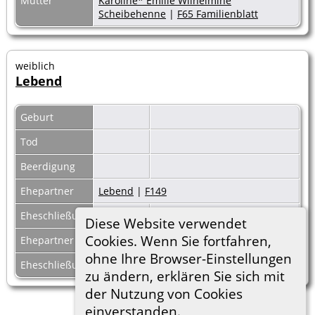
Mutter
Karoline* Emilie Wilhelmine
Scheibehenne
|
F65 Familienblatt
weiblich
Lebend
Geburt
Tod
Beerdigung
Ehepartner
Lebend
|
F149
Eheschließung
Diese Website verwendet
Cookies. Wenn Sie fortfahren,
Ehepartner
Lebend
|
F148
ohne Ihre Browser-Einstellungen
Eheschließung
zu ändern, erklären Sie sich mit
der Nutzung von Cookies
einverstanden.