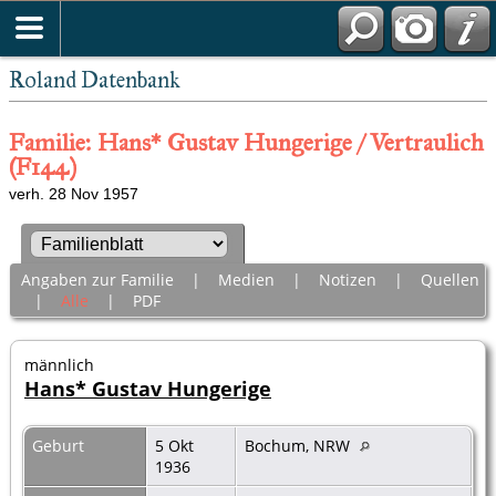
Roland Datenbank
Familie: Hans* Gustav Hungerige / Vertraulich
(F144)
verh. 28 Nov 1957
Angaben zur Familie
|
Medien
|
Notizen
|
Quellen
|
Alle
|
PDF
männlich
Hans* Gustav Hungerige
Geburt
5 Okt
Bochum, NRW
1936