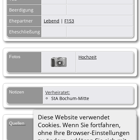
Beerdigung
Ehepartner
Lebend
|
F153
Eheschließung
Fotos
Hochzeit
Notizen
Verheiratet:
StA Bochum-Mitte
Diese Website verwendet
Quellen
[
S312
] Heiratsurkunde Hans G.
Cookies. Wenn Sie fortfahren,
Hungerige Gertrud E. Aufermann,
ohne Ihre Browser-Einstellungen
Nr. 1497/1957, Bochum-Mitte.