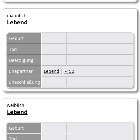
männlich
Lebend
Geburt
Tod
Beerdigung
Ehepartner
Lebend
|
F152
Eheschließung
weiblich
Lebend
Geburt
Tod