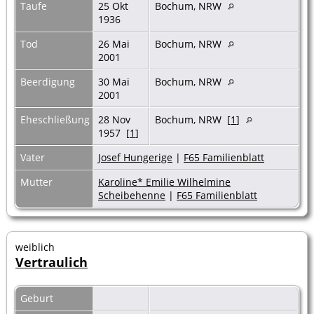
Taufe
25 Okt
Bochum, NRW
1936
Tod
26 Mai
Bochum, NRW
2001
Beerdigung
30 Mai
Bochum, NRW
2001
Eheschließung
28 Nov
Bochum, NRW [
1
]
1957 [
1
]
Vater
Josef Hungerige
|
F65 Familienblatt
Mutter
Karoline* Emilie Wilhelmine
Scheibehenne
|
F65 Familienblatt
weiblich
Vertraulich
Geburt