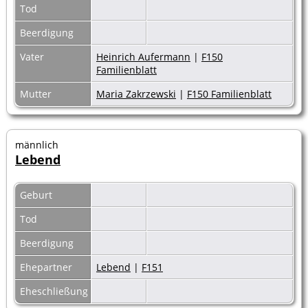
Tod
Beerdigung
Vater
Heinrich Aufermann
|
F150
Familienblatt
Mutter
Maria Zakrzewski
|
F150 Familienblatt
männlich
Lebend
Geburt
Tod
Beerdigung
Ehepartner
Lebend
|
F151
Eheschließung