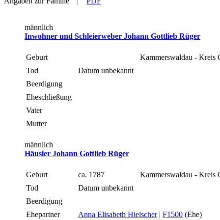
Angaben zur Familie
|
PDF
männlich
Inwohner und Schleierweber Johann Gottlieb Rüger
Geburt
Kammerswaldau - Kreis G
Tod
Datum unbekannt
Beerdigung
Eheschließung
Vater
Mutter
männlich
Häusler Johann Gottlieb Rüger
Geburt
ca. 1787
Kammerswaldau - Kreis G
Tod
Datum unbekannt
Beerdigung
Ehepartner
Anna Elisabeth Hielscher
|
F1500
(Ehe)