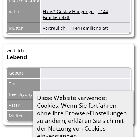
Eheschließung
Vater
Hans* Gustav Hungerige
|
F144
Familienblatt
Mutter
Vertraulich
|
F144 Familienblatt
weiblich
Lebend
Geburt
Tod
Beerdigung
Diese Website verwendet
Cookies. Wenn Sie fortfahren,
Vater
ohne Ihre Browser-Einstellungen
Mutter
zu ändern, erklären Sie sich mit
der Nutzung von Cookies
einverstanden.