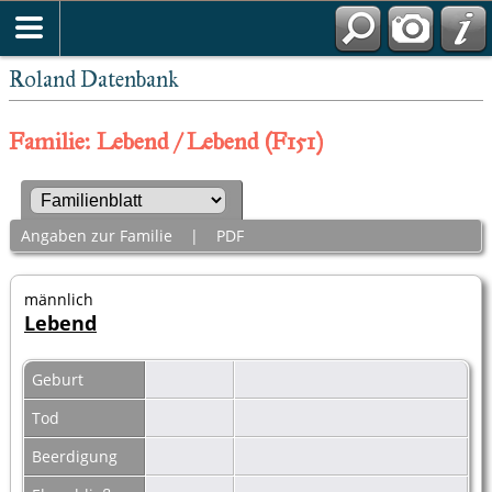
Roland Datenbank
Familie: Lebend / Lebend (F151)
Angaben zur Familie
|
PDF
männlich
Lebend
Geburt
Tod
Beerdigung