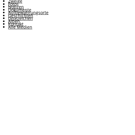
Zweige
Fotos
Notizen
Dokumente
Aufbewahrungsorte
Geschichten
Lesezeichen
Alben
Kontakt
Alle Medien