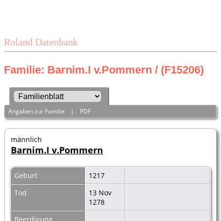
Roland Datenbank
Familie: Barnim.I v.Pommern / (F15206)
Angaben zur Familie
|
PDF
männlich
Barnim.I v.Pommern
Geburt
1217
Tod
13 Nov
1278
Beerdigung