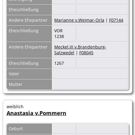
Eheschließung
Andere Ehepartner
Marianne v.Weimar-Orla
|
F07144
Eheschließung
VOR
1238
Andere Ehepartner
Meckel.III v.Brandenburg-
Salzwedel
|
F08045
Eheschließung
1267
Vater
Mutter
weiblich
Anastasia v.Pommern
Geburt