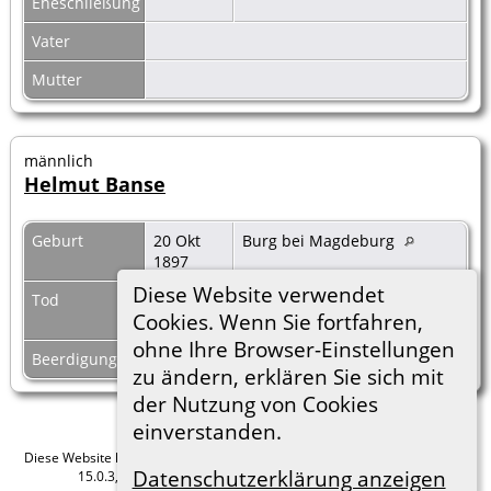
Eheschließung
Vater
Mutter
männlich
Helmut Banse
Geburt
20 Okt
Burg bei Magdeburg
1897
Diese Website verwendet
Tod
28 Feb
Cookies. Wenn Sie fortfahren,
1916
ohne Ihre Browser-Einstellungen
Beerdigung
zu ändern, erklären Sie sich mit
der Nutzung von Cookies
einverstanden.
Diese Website läuft mit
The Next Generation of Genealogy Sitebuilding
v.
Datenschutzerklärung anzeigen
15.0.3, programmiert von Darrin Lythgoe © 2001-2026.