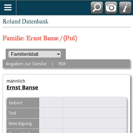
Roland Datenbank
Familie: Ernst Banse / (F16)
Angaben zur Familie
|
PDF
männlich
Ernst Banse
Geburt
Tod
Beerdigung