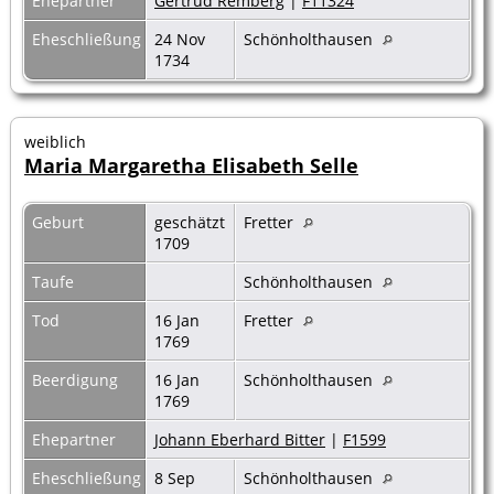
Ehepartner
Gertrud Remberg
|
F11324
Eheschließung
24 Nov
Schönholthausen
1734
weiblich
Maria Margaretha Elisabeth Selle
Geburt
geschätzt
Fretter
1709
Taufe
Schönholthausen
Tod
16 Jan
Fretter
1769
Beerdigung
16 Jan
Schönholthausen
1769
Ehepartner
Johann Eberhard Bitter
|
F1599
Eheschließung
8 Sep
Schönholthausen