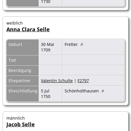
1730
weiblich
Anna Clara Selle
Geburt
30 Mai
Fretter
1709
Tod
Beerdigung
Ehepartner
Valentin Schulte
|
F2797
Eheschließung
5 Jul
Schönholthausen
1750
männlich
Jacob Selle