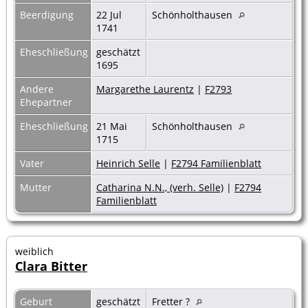
Beerdigung
22 Jul
Schönholthausen
1741
Eheschließung
geschätzt
1695
Andere
Margarethe Laurentz
|
F2793
Ehepartner
Eheschließung
21 Mai
Schönholthausen
1715
Vater
Heinrich Selle
|
F2794 Familienblatt
Mutter
Catharina N.N., (verh. Selle)
|
F2794
Familienblatt
weiblich
Clara Bitter
Geburt
geschätzt
Fretter ?