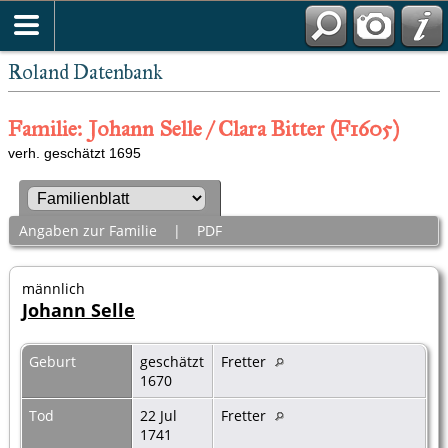
Roland Datenbank
Familie: Johann Selle / Clara Bitter (F1605)
verh. geschätzt 1695
Angaben zur Familie
|
PDF
männlich
Johann Selle
Geburt
geschätzt
Fretter
1670
Tod
22 Jul
Fretter
1741