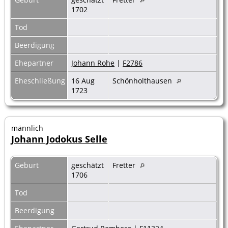
1702
Tod
Beerdigung
Ehepartner
Johann Rohe
|
F2786
Eheschließung
16 Aug
Schönholthausen
1723
männlich
Johann Jodokus Selle
Geburt
geschätzt
Fretter
1706
Tod
Beerdigung