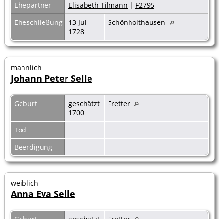
Ehepartner
Elisabeth Tilmann
|
F2795
Eheschließung
13 Jul
Schönholthausen
1728
männlich
Johann Peter Selle
Geburt
geschätzt
Fretter
1700
Tod
Beerdigung
weiblich
Anna Eva Selle
Geburt
geschätzt
Fretter