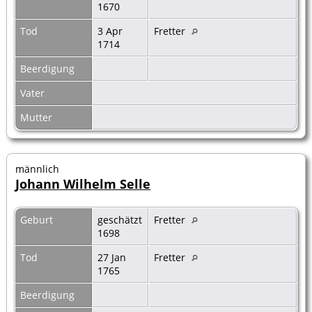
1670
Tod
3 Apr
Fretter
1714
Beerdigung
Vater
Mutter
männlich
Johann Wilhelm Selle
Geburt
geschätzt
Fretter
1698
Tod
27 Jan
Fretter
1765
Beerdigung