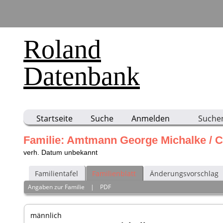
Roland
Datenbank
Startseite
Suche
Anmelden
Suche
Familie: Amtmann George Michalke / C
verh. Datum unbekannt
Familientafel
Familienblatt
Änderungsvorschlag
Angaben zur Familie
|
PDF
männlich