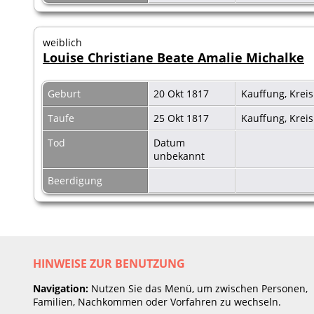
weiblich
Louise Christiane Beate Amalie Michalke
Geburt
20 Okt 1817
Kauffung, Krei
Taufe
25 Okt 1817
Kauffung, Krei
Tod
Datum
unbekannt
Beerdigung
HINWEISE ZUR BENUTZUNG
Navigation:
Nutzen Sie das Menü, um zwischen Personen,
Familien, Nachkommen oder Vorfahren zu wechseln.