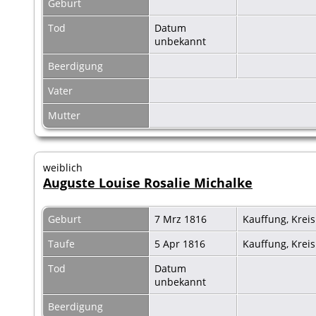
Geburt
Tod
Datum
unbekannt
Beerdigung
Vater
Mutter
weiblich
Auguste Louise Rosalie Michalke
Geburt
7 Mrz 1816
Kauffung, Krei
Taufe
5 Apr 1816
Kauffung, Krei
Tod
Datum
unbekannt
Beerdigung