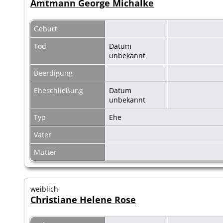
Amtmann George Michalke
Geburt
Tod
Datum
unbekannt
Beerdigung
Eheschließung
Datum
unbekannt
Typ
Ehe
Vater
Mutter
weiblich
Christiane Helene Rose