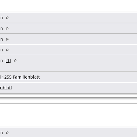
en
en
en
en
n [
1
]
11255 Familienblatt
nblatt
en