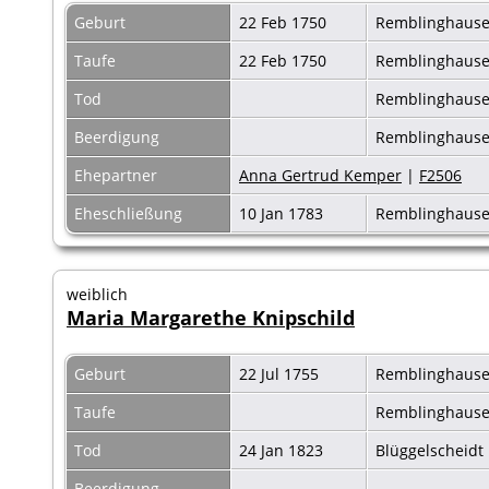
Geburt
22 Feb 1750
Remblinghaus
Taufe
22 Feb 1750
Remblinghaus
Tod
Remblinghaus
Beerdigung
Remblinghaus
Ehepartner
Anna Gertrud Kemper
|
F2506
Eheschließung
10 Jan 1783
Remblinghaus
weiblich
Maria Margarethe Knipschild
Geburt
22 Jul 1755
Remblinghaus
Taufe
Remblinghaus
Tod
24 Jan 1823
Blüggelscheidt
Beerdigung