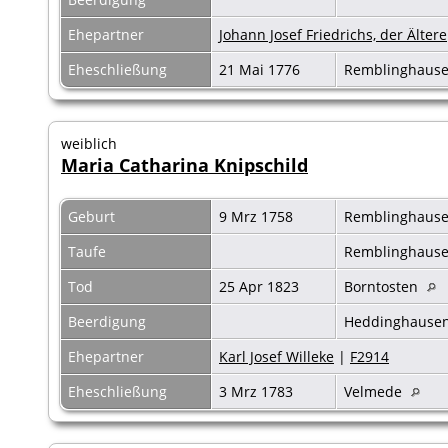
Ehepartner
Johann Josef Friedrichs, der Ältere
Eheschließung
21 Mai 1776
Remblinghaus
weiblich
Maria Catharina Knipschild
Geburt
9 Mrz 1758
Remblinghaus
Taufe
Remblinghaus
Tod
25 Apr 1823
Borntosten
Beerdigung
Heddinghause
Ehepartner
Karl Josef Willeke
|
F2914
Eheschließung
3 Mrz 1783
Velmede