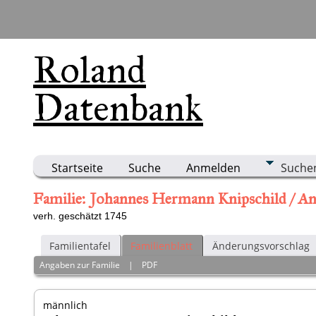
Roland
Datenbank
Startseite
Suche
Anmelden
Suche
Familie: Johannes Hermann Knipschild / An
verh. geschätzt 1745
Familientafel
Familienblatt
Änderungsvorschlag
Angaben zur Familie
|
PDF
männlich