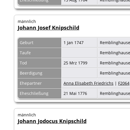
männlich
Johann Josef Knipschild
Geburt
1 Jan 1747
Remblinghaus
Taufe
Remblinghaus
Tod
25 Mrz 1799
Remblinghaus
Beerdigung
Remblinghaus
Ehepartner
Anna Elisabeth Friedrichs
|
F2064
Eheschließung
21 Mai 1776
Remblinghaus
männlich
Johann Jodocus Knipschild