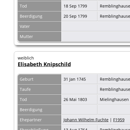
Tod
18 Sep 1799
Remblinghaus
Beerdigung
20 Sep 1799
Remblinghaus
Vater
Mutter
weiblich
Elisabeth Knipschild
Geburt
31 Jan 1745
Remblinghaus
Taufe
Remblinghaus
Tod
26 Mai 1803
Mielinghausen
Beerdigung
Ehepartner
Johann Wilhelm Fuchte
|
F1959
Eheschließung
13 Aug 1764
Remblinghaus