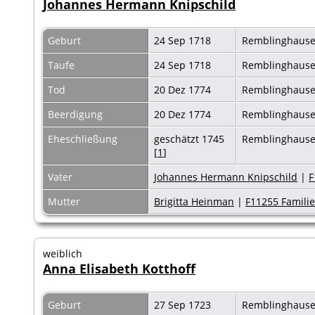
Johannes Hermann Knipschild
Geburt
24 Sep 1718
Remblinghaus
Taufe
24 Sep 1718
Remblinghaus
Tod
20 Dez 1774
Remblinghaus
Beerdigung
20 Dez 1774
Remblinghaus
Eheschließung
geschätzt 1745
Remblinghause
[
1
]
Vater
Johannes Hermann Knipschild
|
F
Mutter
Brigitta Heinman
|
F11255 Familie
weiblich
Anna Elisabeth Kotthoff
Geburt
27 Sep 1723
Remblinghaus