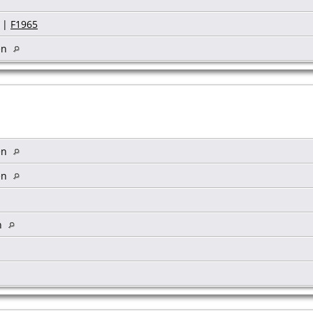
|
F1965
en
en
en
n