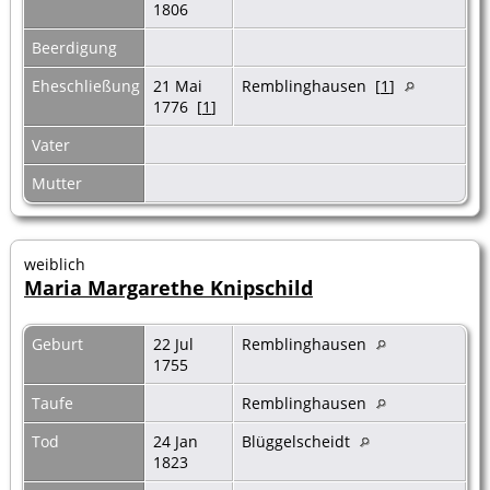
1806
Beerdigung
Eheschließung
21 Mai
Remblinghausen [
1
]
1776 [
1
]
Vater
Mutter
weiblich
Maria Margarethe Knipschild
Geburt
22 Jul
Remblinghausen
1755
Taufe
Remblinghausen
Tod
24 Jan
Blüggelscheidt
1823