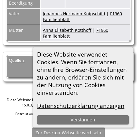
Beerdigung
Vater
Johannes Hermann Knipschild
|
F1960
Familienblatt
Mutter
Anna Elisabeth Kotthoff
|
F1960
Familienblatt
Diese Website verwendet
Quellen
[
S30
] Lauber Josef, Stammreihen
Cookies. Wenn Sie fortfahren,
Sauerländischer Familien, Bd. III /
ohne Ihre Browser-Einstellungen
S. 224.
zu ändern, erklären Sie sich mit
der Nutzung von Cookies
einverstanden.
Diese Website läuft mit
The Next Generation of Genealogy Sitebuilding
v.
Datenschutzerklärung anzeigen
15.0.3, programmiert von Darrin Lythgoe © 2001-2026.
Betreut von
Roland zu Dortmund e.V.
. |
Datenschutzerklärung
.
Verstanden
Hier geht es zum Impressum
Zur Desktop-Webseite wechseln