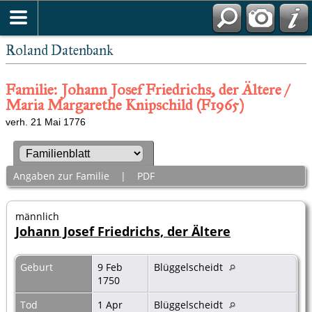
Roland Datenbank
Familie: Johann Josef Friedrichs, der Ältere /
Maria Margarethe Knipschild (F1965)
verh. 21 Mai 1776
Angaben zur Familie
|
PDF
männlich
Johann Josef Friedrichs, der Ältere
Geburt
9 Feb
Blüggelscheidt
1750
Tod
1 Apr
Blüggelscheidt