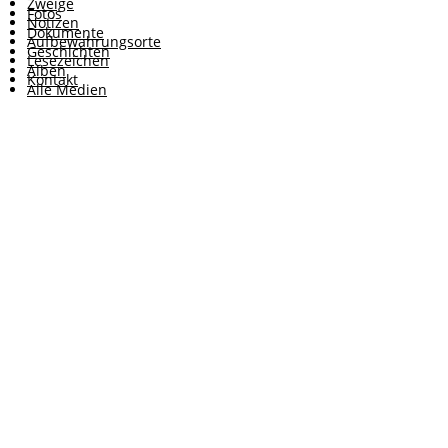
Zweige
Fotos
Notizen
Dokumente
Aufbewahrungsorte
Geschichten
Lesezeichen
Alben
Kontakt
Alle Medien