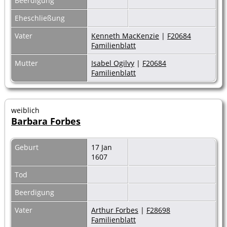
Beerdigung
Eheschließung
Vater
Kenneth MacKenzie
|
F20684
Familienblatt
Mutter
Isabel Ogilvy
|
F20684
Familienblatt
weiblich
Barbara Forbes
Geburt
17 Jan
1607
Tod
Beerdigung
Vater
Arthur Forbes
|
F28698
Familienblatt