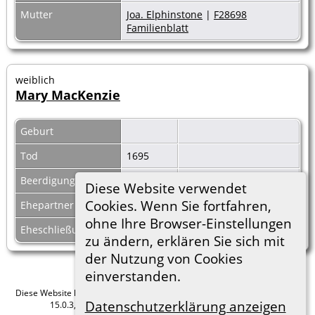
Mutter
Joa. Elphinstone
|
F28698
Familienblatt
weiblich
Mary MacKenzie
Geburt
Tod
1695
Beerdigung
Diese Website verwendet
Cookies. Wenn Sie fortfahren,
Ehepartner
John Erskine
|
F20682
ohne Ihre Browser-Einstellungen
Eheschließung
zu ändern, erklären Sie sich mit
der Nutzung von Cookies
einverstanden.
Diese Website läuft mit
The Next Generation of Genealogy Sitebuilding
v.
Datenschutzerklärung anzeigen
15.0.3, programmiert von Darrin Lythgoe © 2001-2026.