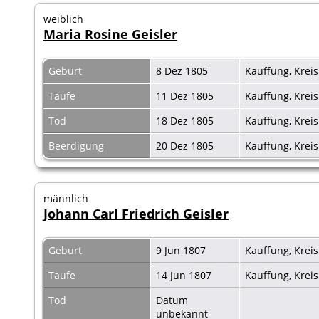
weiblich
Maria Rosine Geisler
Geburt
8 Dez 1805
Kauffung, Krei
Taufe
11 Dez 1805
Kauffung, Krei
Tod
18 Dez 1805
Kauffung, Krei
Beerdigung
20 Dez 1805
Kauffung, Krei
männlich
Johann Carl Friedrich Geisler
Geburt
9 Jun 1807
Kauffung, Krei
Taufe
14 Jun 1807
Kauffung, Krei
Tod
Datum
unbekannt