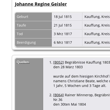
Johanne Regine Geisler
Geburt
18 Jul 1815
Kauffung, Krei
Taufe
21 Jul 1815
Kauffung, Krei
Tod
3 Mrz 1817
Kauffung, Krei
Beerdigung
6 Mrz 1817
Kauffung, Krei
Quellen
[
B052
] Begräbnisse Kauffung 1803 
den 28 März 1803
wurde auf dem hiesigen Kirchhof b
namens Christiane Beate, welche 
1 Jahr, 5 Wochen und 3 Tage alt.
[
B064
] Rainer Minnerop, Begräbnis
Nr.36
den 30ten Mai 1804