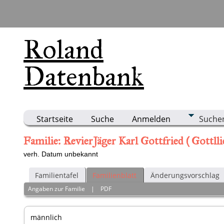
Roland
Datenbank
Startseite
Suche
Anmelden
Suche
Familie: RevierJäger Karl Gottfried ( Gottl
verh. Datum unbekannt
Familientafel
Familienblatt
Änderungsvorschlag
Angaben zur Familie
|
PDF
männlich