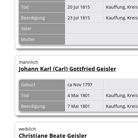
Tod
20 Jul 1815
Kauffung, Krei
Beerdigung
23 Jul 1815
Kauffung, Krei
Vater
Mutter
männlich
Johann Karl (Carl) Gottfried Geisler
Geburt
ca Nov 1797
Tod
4 Mai 1801
Kauffung, Krei
Beerdigung
7 Mai 1801
Kauffung, Krei
weiblich
Christiane Beate Geisler