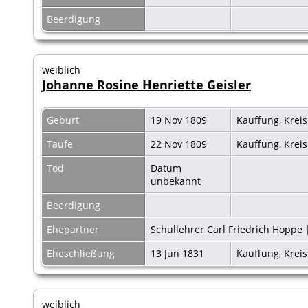
Beerdigung
weiblich
Johanne Rosine Henriette Geisler
Geburt
19 Nov 1809
Kauffung, Krei
Taufe
22 Nov 1809
Kauffung, Krei
Tod
Datum
unbekannt
Beerdigung
Ehepartner
Schullehrer Carl Friedrich Hoppe
Eheschließung
13 Jun 1831
Kauffung, Krei
weiblich