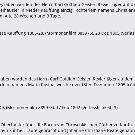
egraben worden des Herrn Karl Gottlieb Geisler, Revier Jäger auf d
eihäusler in Nieder Kauffung einzig Töchterlein namens Christian
n. Alte 28 Wochen und 3 Tage.
se Kauffung 1805-28, (Mormonenfilm 889975), 20 Dez 1805 (Verlässl
raben worden des Herrn Carl Gottlieb Geisler, Revier Jäger au dem
lein namens Maria Rosina, welche den 18ten Dezember 1805 früh u
9, (Mormonenfilm 889975), 17 Feb 1802 (Verlässlichkeit: 3).
ler, Oberförster über die Baron von Throschkischen Güther zu Kau
lein zur heil Taufe gebracht und Johanne Christiane Beate genann