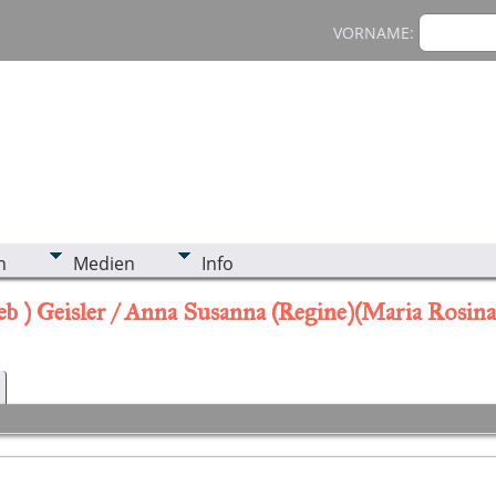
VORNAME:
n
Medien
Info
lieb ) Geisler / Anna Susanna (Regine)(Maria Rosin