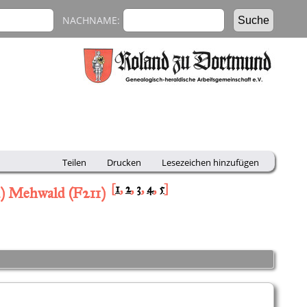
NACHNAME:
Teilen
Drucken
Lesezeichen hinzufügen
[
1
,
2
,
3
,
4
,
5
]
a) Mehwald (F211)