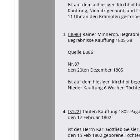
Ist auf dem allhiesigen Kirchhof b
Kauffung, Niemitz genannt, und Fr
11 Uhr an den Krämpfen gestorbe
[
B086
] Rainer Minnerop, Begräbnis
Begräbnisse Kauffung 1805-28
Quelle B086
Nr.87
den 20ten Dezember 1805
Ist auf dem hiesigen Kirchhof beg
Nieder Kauffung 6 Wochen Töchter
[
S122
] Taufen Kauffung 1802-Pag.4
den 17 Februar 1802
ist des Herrn Karl Gottlieb Geis
den 15 Feb 1802 geborene Töchter