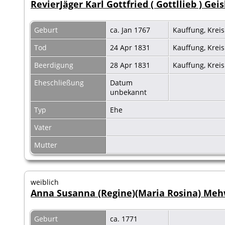
RevierJäger Karl Gottfried ( Gottllieb ) Geis
Geburt
ca. Jan 1767
Kauffung, Krei
Tod
24 Apr 1831
Kauffung, Krei
Beerdigung
28 Apr 1831
Kauffung, Krei
Eheschließung
Datum
unbekannt
Typ
Ehe
Vater
Mutter
weiblich
Anna Susanna (Regine)(Maria Rosina) Me
Geburt
ca. 1771