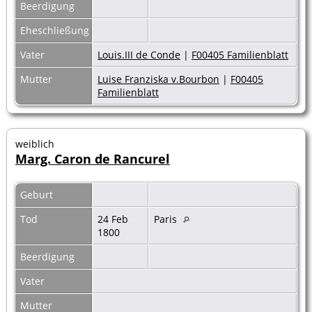
Beerdigung
Eheschließung
Vater
Louis.III de Conde
|
F00405 Familienblatt
Mutter
Luise Franziska v.Bourbon
|
F00405
Familienblatt
weiblich
Marg. Caron de Rancurel
Geburt
Tod
24 Feb
Paris
1800
Beerdigung
Vater
Mutter