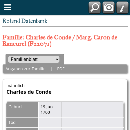
Roland Datenbank
Familie: Charles de Conde / Marg. Caron de
Rancurel (F22071)
Angaben zur Familie
|
PDF
männlich
Charles de Conde
Geburt
19 Jun
1700
Tod