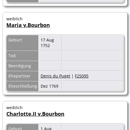
weiblich
Maria v.Bourbon
Geburt
17 Aug
1752
Tod
Beerdigung
Ehepartner
Denis du Puget
|
F25095
Eheschließung
Dez 1769
weiblich
Charlotte.II v.Bourbon
Geburt
1 Aug