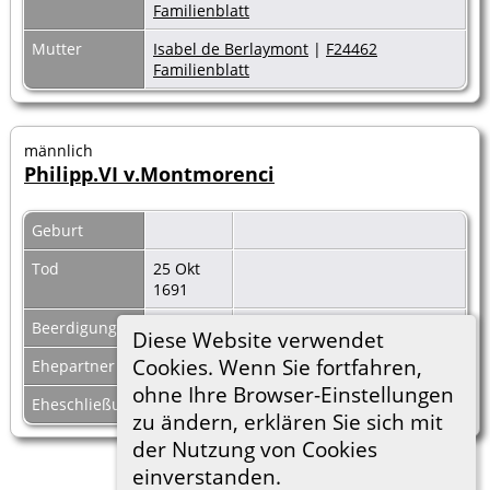
Familienblatt
Mutter
Isabel de Berlaymont
|
F24462
Familienblatt
männlich
Philipp.VI v.Montmorenci
Geburt
Tod
25 Okt
1691
Beerdigung
Diese Website verwendet
Cookies. Wenn Sie fortfahren,
Ehepartner
Maria Phila. v.Croy
|
F39746
ohne Ihre Browser-Einstellungen
Eheschließung
1670
zu ändern, erklären Sie sich mit
der Nutzung von Cookies
einverstanden.