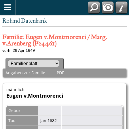
Roland Datenbank
Familie: Eugen v.Montmorenci / Marg.
v.Arenberg (F24461)
verh. 28 Apr 1649
Angaben zur Familie
|
PDF
männlich
Eugen v.Montmorenci
Geburt
Tod
Jan 1682