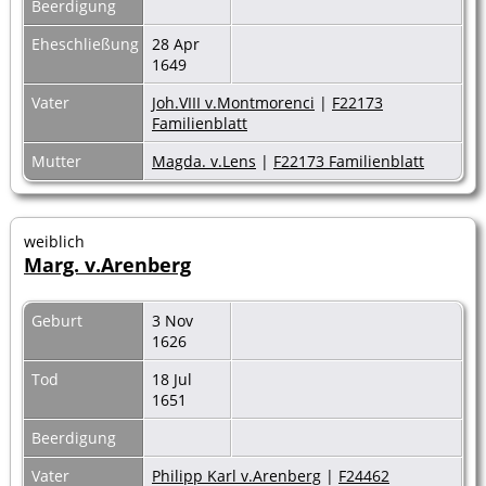
Beerdigung
Eheschließung
28 Apr
1649
Vater
Joh.VIII v.Montmorenci
|
F22173
Familienblatt
Mutter
Magda. v.Lens
|
F22173 Familienblatt
weiblich
Marg. v.Arenberg
Geburt
3 Nov
1626
Tod
18 Jul
1651
Beerdigung
Vater
Philipp Karl v.Arenberg
|
F24462