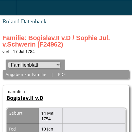
Roland Datenbank
Familie: Bogislav.II v.D / Sophie Jul.
v.Schwerin (F24962)
verh. 17 Jul 1784
Angaben zur Familie
|
PDF
männlich
Bogislav.II v.D
Geburt
14 Mai
1754
Tod
10 Jan