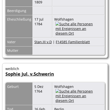
1809
Beerdigung
Eheschließung
17 Jul
Wolfshagen
1784
Vater
Stan.III v.D
|
F14585 Familienblatt
Mutter
weiblich
Sophie Jul. v.Schwerin
Geburt
5 Dez
Wolfshagen
1764
Tod
26 Feb
Berlin