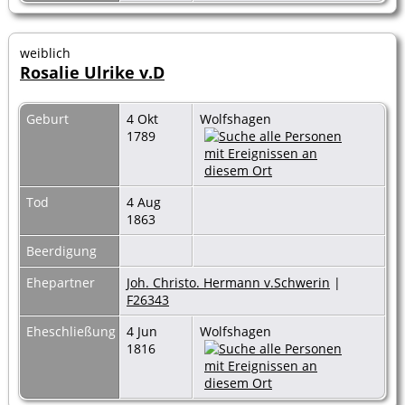
weiblich
Rosalie Ulrike v.D
Geburt
4 Okt
Wolfshagen
1789
Tod
4 Aug
1863
Beerdigung
Ehepartner
Joh. Christo. Hermann v.Schwerin
|
F26343
Eheschließung
4 Jun
Wolfshagen
1816