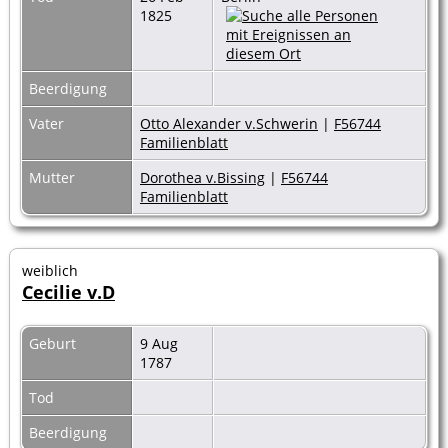
1825
Beerdigung
Vater
Otto Alexander v.Schwerin
|
F56744
Familienblatt
Mutter
Dorothea v.Bissing
|
F56744
Familienblatt
weiblich
Cecilie v.D
Geburt
9 Aug
1787
Tod
Beerdigung