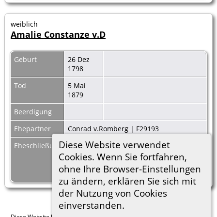
weiblich
Amalie Constanze v.D
Geburt
26 Dez
1798
Tod
5 Mai
1879
Beerdigung
Ehepartner
Conrad v.Romberg
|
F29193
Diese Website verwendet
Eheschließung
14 Mai
Brunn
1818
Cookies. Wenn Sie fortfahren,
ohne Ihre Browser-Einstellungen
zu ändern, erklären Sie sich mit
der Nutzung von Cookies
einverstanden.
Diese Website läuft mit
The Next Generation of Genealogy Sitebuilding
v.