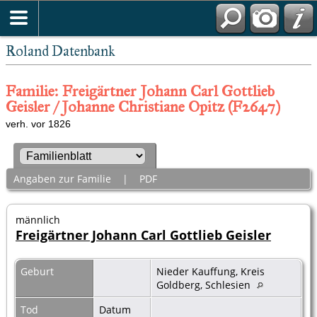
Roland Datenbank
Familie: Freigärtner Johann Carl Gottlieb
Geisler / Johanne Christiane Opitz (F2647)
verh. vor 1826
Angaben zur Familie
|
PDF
männlich
Freigärtner Johann Carl Gottlieb Geisler
Geburt
Nieder Kauffung, Kreis
Goldberg, Schlesien
Tod
Datum