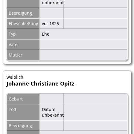
unbekannt
Beerdigung
Eheschließung
vor 1826
Typ
Ehe
Vater
Mutter
weiblich
Johanne Christiane Opitz
Geburt
Tod
Datum
unbekannt
Beerdigung