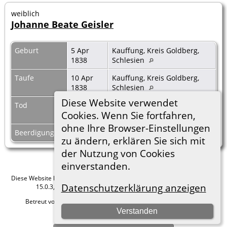
weiblich
Johanne Beate Geisler
Geburt
5 Apr
Kauffung, Kreis Goldberg,
1838
Schlesien
Taufe
10 Apr
Kauffung, Kreis Goldberg,
1838
Schlesien
Diese Website verwendet
Tod
Datum
Cookies. Wenn Sie fortfahren,
unbekannt
ohne Ihre Browser-Einstellungen
Beerdigung
zu ändern, erklären Sie sich mit
der Nutzung von Cookies
einverstanden.
Diese Website läuft mit
The Next Generation of Genealogy Sitebuilding
v.
Datenschutzerklärung anzeigen
15.0.3, programmiert von Darrin Lythgoe © 2001-2026.
Betreut von
Roland zu Dortmund e.V.
. |
Datenschutzerklärung
.
Verstanden
Hier geht es zum Impressum