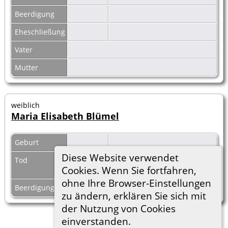
Beerdigung
Eheschließung
Vater
Mutter
weiblich
Maria Elisabeth Blümel
Geburt
Diese Website verwendet
Tod
Datum
Cookies. Wenn Sie fortfahren,
unbekannt
ohne Ihre Browser-Einstellungen
Beerdigung
zu ändern, erklären Sie sich mit
der Nutzung von Cookies
einverstanden.