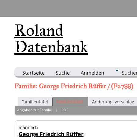
Roland
Datenbank
Startseite
Suche
Anmelden
Suche
Familie: George Friedrich Rüffer / (F2788)
Familientafel
Familienblatt
Änderungsvorschlag
Angaben zur Familie
|
PDF
männlich
George Friedrich Rüffer