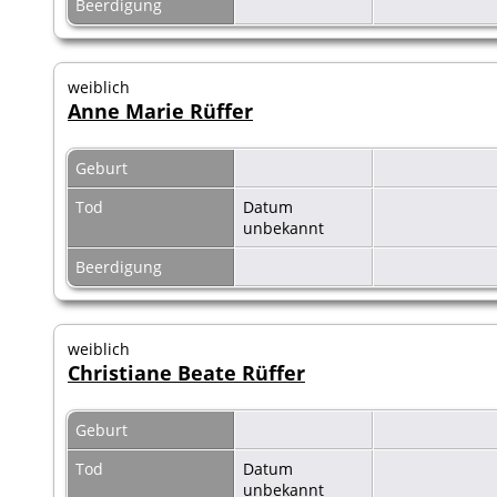
Beerdigung
weiblich
Anne Marie Rüffer
Geburt
Tod
Datum
unbekannt
Beerdigung
weiblich
Christiane Beate Rüffer
Geburt
Tod
Datum
unbekannt