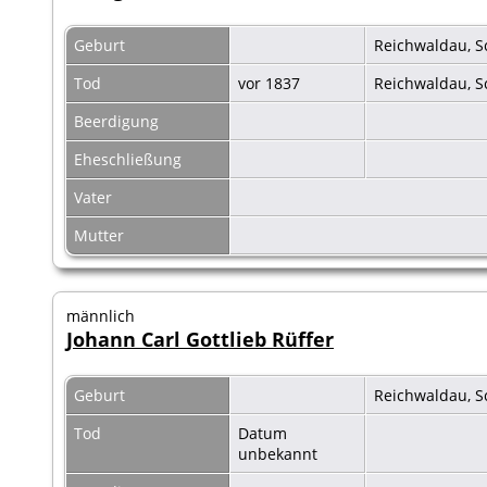
Geburt
Reichwaldau, S
Tod
vor 1837
Reichwaldau, S
Beerdigung
Eheschließung
Vater
Mutter
männlich
Johann Carl Gottlieb Rüffer
Geburt
Reichwaldau, S
Tod
Datum
unbekannt