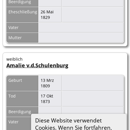
Beerdigung
Eheschließung
26 Mai
1829
Vater
Mutter
weiblich
Amalie v.d.Schulenburg
Geburt
13 Mrz
1809
Tod
17 Okt
1873
Beerdigung
Diese Website verwendet
Vater
Adolf Friedrich v.d.Schulenburg
|
F29010
Cookies. Wenn Sie fortfahren,
Familienblatt