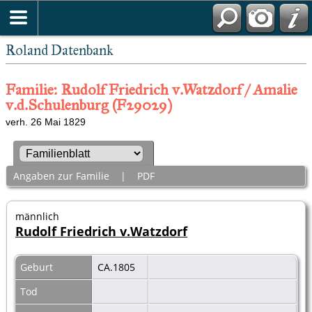
Roland Datenbank
Familie: Rudolf Friedrich v.Watzdorf / Amalie
v.d.Schulenburg (F29029)
verh. 26 Mai 1829
Angaben zur Familie
|
PDF
männlich
Rudolf Friedrich v.Watzdorf
Geburt
CA.1805
Tod