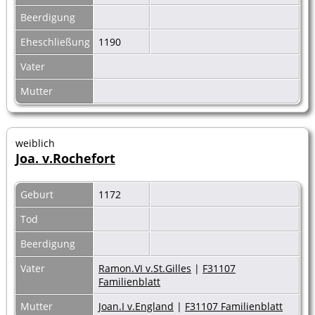
Beerdigung
Eheschließung
1190
Vater
Mutter
weiblich
Joa. v.Rochefort
Geburt
1172
Tod
Beerdigung
Vater
Ramon.VI v.St.Gilles
|
F31107
Familienblatt
Mutter
Joan.I v.England
|
F31107 Familienblatt