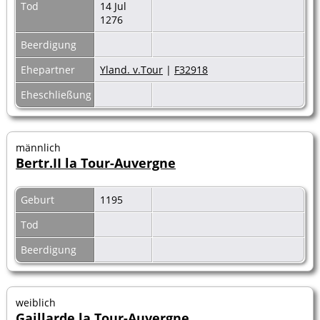
Tod
14 Jul
1276
Beerdigung
Ehepartner
Yland. v.Tour
|
F32918
Eheschließung
männlich
Bertr.II la Tour-Auvergne
Geburt
1195
Tod
Beerdigung
weiblich
Gaillarde la Tour-Auvergne