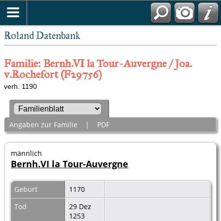
Roland Datenbank
Familie: Bernh.VI la Tour-Auvergne / Joa.
v.Rochefort (F29756)
verh. 1190
Angaben zur Familie
|
PDF
männlich
Bernh.VI la Tour-Auvergne
Geburt
1170
Tod
29 Dez
1253