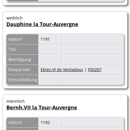
weiblich
Dauphine la Tour-Auvergne
Geburt
1191
Tod
Beerdigung
Ehepartner
Ebles.VI de Ventadour
|
F00207
Eheschließung
männlich
Bernh.VII la Tour-Auvergne
Geburt
1192