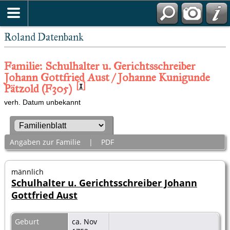
Roland Datenbank
Familie: Schulhalter u. Gerichtsschreiber
Johann Gottfried Aust / Johanne Kunigunde
[
1
]
Pätzold (F305)
verh. Datum unbekannt
Angaben zur Familie
|
PDF
männlich
Schulhalter u. Gerichtsschreiber Johann
Gottfried Aust
Geburt
ca. Nov