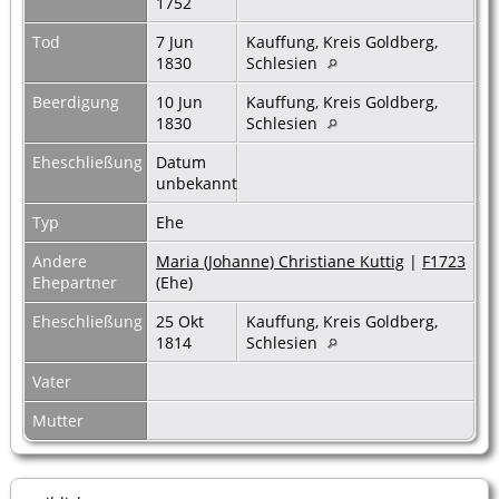
1752
Tod
7 Jun
Kauffung, Kreis Goldberg,
1830
Schlesien
Beerdigung
10 Jun
Kauffung, Kreis Goldberg,
1830
Schlesien
Eheschließung
Datum
unbekannt
Typ
Ehe
Andere
Maria (Johanne) Christiane Kuttig
|
F1723
Ehepartner
(Ehe)
Eheschließung
25 Okt
Kauffung, Kreis Goldberg,
1814
Schlesien
Vater
Mutter