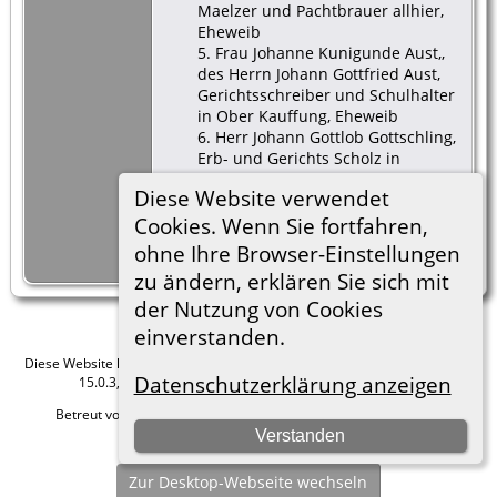
Maelzer und Pachtbrauer allhier,
Eheweib
5. Frau Johanne Kunigunde Aust,,
des Herrn Johann Gottfried Aust,
Gerichtsschreiber und Schulhalter
in Ober Kauffung, Eheweib
6. Herr Johann Gottlob Gottschling,
Erb- und Gerichts Scholz in
Tiefhartmannsdorf
Diese Website verwendet
7. Meister Johann Gottlob Linke,
Erb- und Wassermueller in Nieder
Cookies. Wenn Sie fortfahren,
Kauffung
ohne Ihre Browser-Einstellungen
Taufzeugen Nr.5
zu ändern, erklären Sie sich mit
der Nutzung von Cookies
einverstanden.
Diese Website läuft mit
The Next Generation of Genealogy Sitebuilding
v.
Datenschutzerklärung anzeigen
15.0.3, programmiert von Darrin Lythgoe © 2001-2026.
Betreut von
Roland zu Dortmund e.V.
. |
Datenschutzerklärung
.
Verstanden
Hier geht es zum Impressum
Zur Desktop-Webseite wechseln