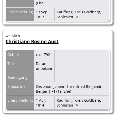
(Ehe)
Eheschließung
13 Sep
Kauffung, Kreis Goldberg,
1813
Schlesien
weiblich
Christiane Rosine Aust
Geburt
ca. 1792
Tod
Datum
unbekannt
Beerdigung
Ehepartner
Oeconom Johann Ehrenfried Benjamin
Berger
|
F1719
(Ehe)
Eheschließung
1 Aug
Kauffung, Kreis Goldberg,
1814
Schlesien