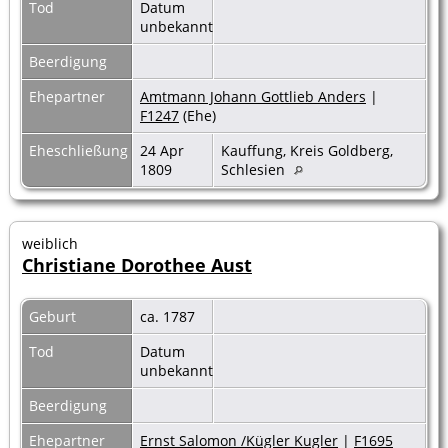
Tod
Datum
unbekannt
Beerdigung
Ehepartner
Amtmann Johann Gottlieb Anders
|
F1247
(Ehe)
Eheschließung
24 Apr
Kauffung, Kreis Goldberg,
1809
Schlesien
weiblich
Christiane Dorothee Aust
Geburt
ca. 1787
Tod
Datum
unbekannt
Beerdigung
Ehepartner
Ernst Salomon /Kügler Kugler
|
F1695