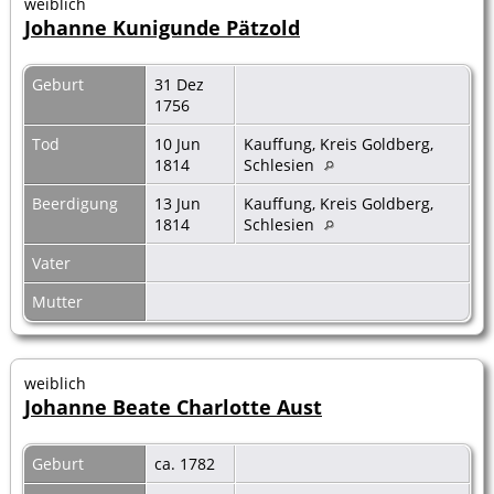
weiblich
Johanne Kunigunde Pätzold
Geburt
31 Dez
1756
Tod
10 Jun
Kauffung, Kreis Goldberg,
1814
Schlesien
Beerdigung
13 Jun
Kauffung, Kreis Goldberg,
1814
Schlesien
Vater
Mutter
weiblich
Johanne Beate Charlotte Aust
Geburt
ca. 1782