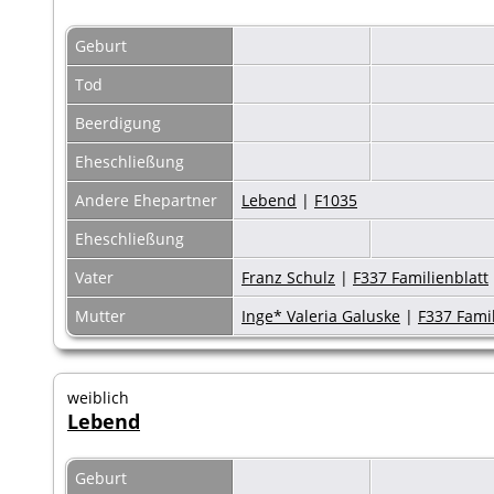
Geburt
Tod
Beerdigung
Eheschließung
Andere Ehepartner
Lebend
|
F1035
Eheschließung
Vater
Franz Schulz
|
F337 Familienblatt
Mutter
Inge* Valeria Galuske
|
F337 Famil
weiblich
Lebend
Geburt