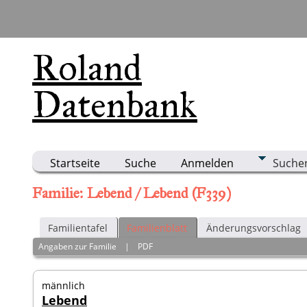
Roland
Datenbank
Startseite
Suche
Anmelden
Suche
Familie: Lebend / Lebend (F339)
Familientafel
Familienblatt
Änderungsvorschlag
Angaben zur Familie
|
PDF
männlich
Lebend