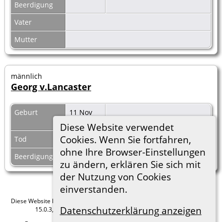
Beerdigung
Vater
Mutter
männlich
Georg v.Lancaster
Geburt
11 Nov
1481
Diese Website verwendet
Cookies. Wenn Sie fortfahren,
Tod
ohne Ihre Browser-Einstellungen
Beerdigung
zu ändern, erklären Sie sich mit
der Nutzung von Cookies
einverstanden.
Diese Website läuft mit
The Next Generation of Genealogy Sitebuilding
v.
Datenschutzerklärung anzeigen
15.0.3, programmiert von Darrin Lythgoe © 2001-2026.