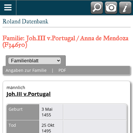
Roland Datenbank
Familie: Joh.III v.Portugal / Anna de Mendoza
(F34650)
Angaben zur Familie
|
PDF
männlich
Joh.III v.Portugal
Geburt
3 Mai
1455
Tod
25 Okt
1495