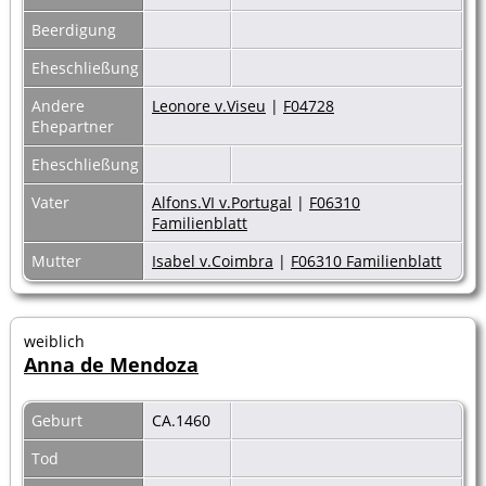
Beerdigung
Eheschließung
Andere
Leonore v.Viseu
|
F04728
Ehepartner
Eheschließung
Vater
Alfons.VI v.Portugal
|
F06310
Familienblatt
Mutter
Isabel v.Coimbra
|
F06310 Familienblatt
weiblich
Anna de Mendoza
Geburt
CA.1460
Tod