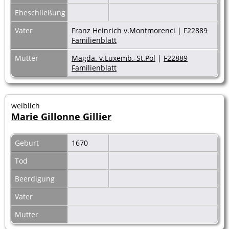
Eheschließung
Vater
Franz Heinrich v.Montmorenci
|
F22889
Familienblatt
Mutter
Magda. v.Luxemb.-St.Pol
|
F22889
Familienblatt
weiblich
Marie Gillonne Gillier
Geburt
1670
Tod
Beerdigung
Vater
Mutter