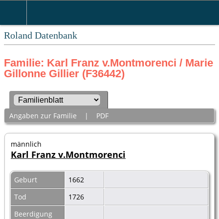
Roland Datenbank
Familie: Karl Franz v.Montmorenci / Marie
Gillonne Gillier (F36442)
Angaben zur Familie
|
PDF
männlich
Karl Franz v.Montmorenci
Geburt
1662
Tod
1726
Beerdigung