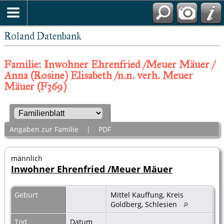
Roland Datenbank
Familie: Inwohner Ehrenfried /Meuer Mäuer /
Anna (Rosine) Elisabeth /n.n. verh. Meuer
Mäuer (F369)
Angaben zur Familie
|
PDF
männlich
Inwohner Ehrenfried /Meuer Mäuer
Geburt
Mittel Kauffung, Kreis
Goldberg, Schlesien
Tod
Datum