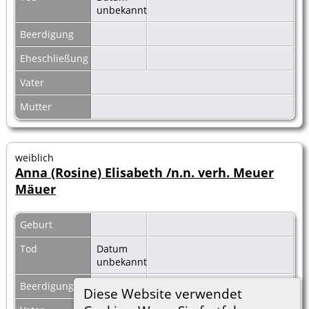
unbekannt
Beerdigung
Eheschließung
Vater
Mutter
weiblich
Anna (Rosine) Elisabeth /n.n. verh. Meuer
Mäuer
Geburt
Tod
Datum
unbekannt
Beerdigung
Diese Website verwendet