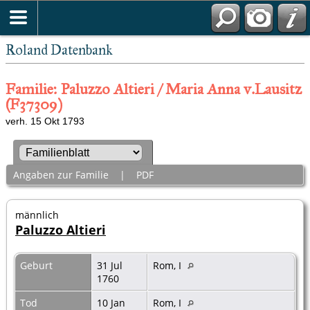
Roland Datenbank
Familie: Paluzzo Altieri / Maria Anna v.Lausitz
(F37309)
verh. 15 Okt 1793
Angaben zur Familie
|
PDF
männlich
Paluzzo Altieri
Geburt
31 Jul
Rom, I
1760
Tod
10 Jan
Rom, I