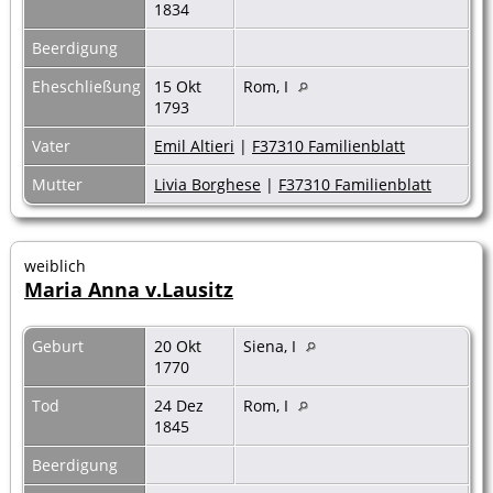
1834
Beerdigung
Eheschließung
15 Okt
Rom, I
1793
Vater
Emil Altieri
|
F37310 Familienblatt
Mutter
Livia Borghese
|
F37310 Familienblatt
weiblich
Maria Anna v.Lausitz
Geburt
20 Okt
Siena, I
1770
Tod
24 Dez
Rom, I
1845
Beerdigung