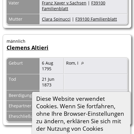
Vater
Franz Xaver v.Sachsen
|
F39100
Familienblatt
Mutter
Clara Spinucci
|
F39100 Familienblatt
männlich
Clemens Altieri
Geburt
6 Aug
Rom, I
1795
Tod
21 Jun
1873
Beerdigung
Diese Website verwendet
Cookies. Wenn Sie fortfahren,
Ehepartner
Vicky Boncompagni
|
F37308
ohne Ihre Browser-Einstellungen
Eheschließung
zu ändern, erklären Sie sich mit
der Nutzung von Cookies