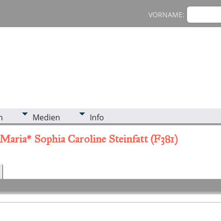
VORNAME:
n
Medien
Info
aria* Sophia Caroline Steinfatt (F381)