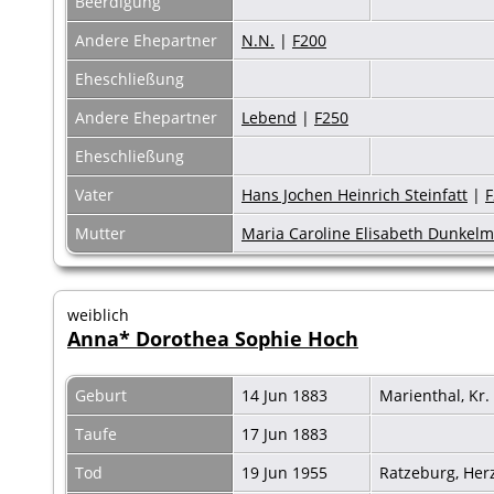
Beerdigung
Andere Ehepartner
N.N.
|
F200
Eheschließung
Andere Ehepartner
Lebend
|
F250
Eheschließung
Vater
Hans Jochen Heinrich Steinfatt
|
F
Mutter
Maria Caroline Elisabeth Dunkel
weiblich
Anna* Dorothea Sophie Hoch
Geburt
14 Jun 1883
Marienthal, Kr
Taufe
17 Jun 1883
Tod
19 Jun 1955
Ratzeburg, Her