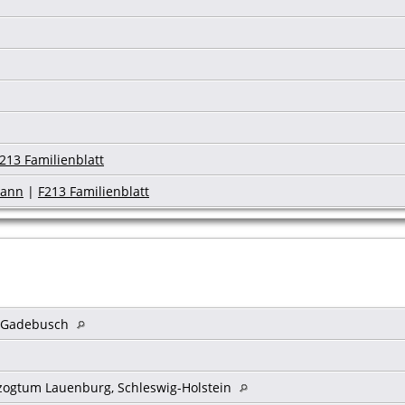
213 Familienblatt
mann
|
F213 Familienblatt
. Gadebusch
zogtum Lauenburg, Schleswig-Holstein