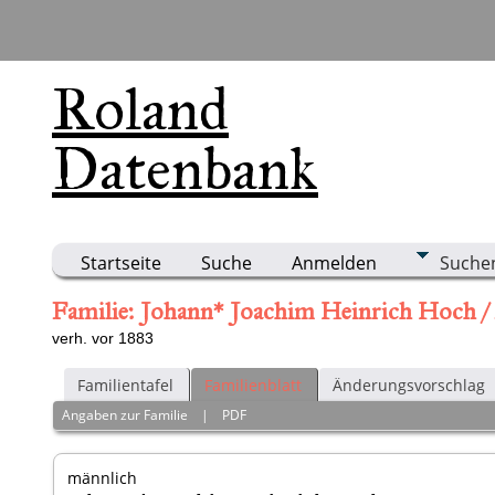
Roland
Datenbank
Startseite
Suche
Anmelden
Suche
Familie: Johann* Joachim Heinrich Hoch / M
verh. vor 1883
Familientafel
Familienblatt
Änderungsvorschlag
Angaben zur Familie
|
PDF
männlich