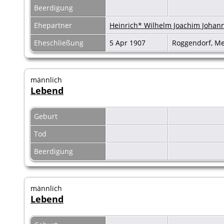
Beerdigung
Ehepartner
Heinrich* Wilhelm Joachim Johan
Eheschließung
5 Apr 1907
Roggendorf, M
männlich
Lebend
Geburt
Tod
Beerdigung
männlich
Lebend