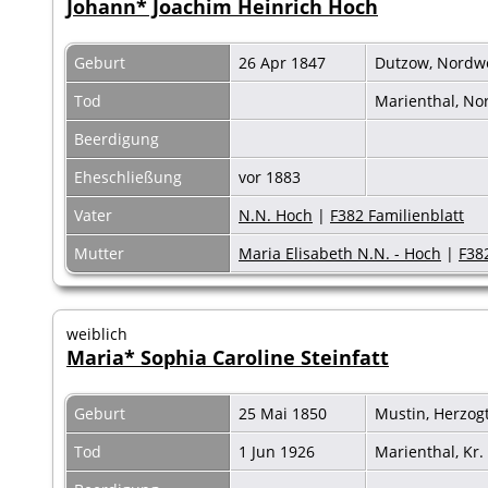
Johann* Joachim Heinrich Hoch
Geburt
26 Apr 1847
Dutzow, Nordw
Tod
Marienthal, N
Beerdigung
Eheschließung
vor 1883
Vater
N.N. Hoch
|
F382 Familienblatt
Mutter
Maria Elisabeth N.N. - Hoch
|
F38
weiblich
Maria* Sophia Caroline Steinfatt
Geburt
25 Mai 1850
Mustin, Herzog
Tod
1 Jun 1926
Marienthal, Kr