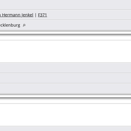
n Hermann Jenkel
|
F371
ecklenburg