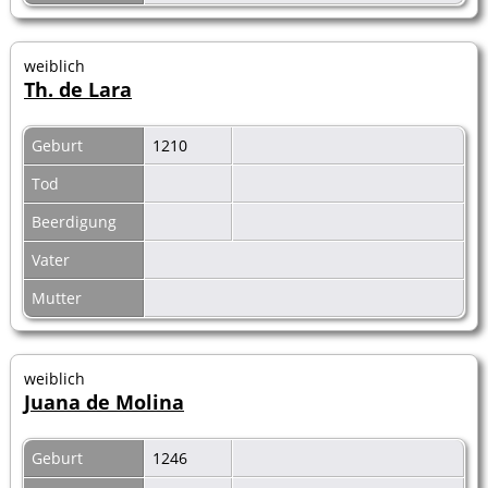
weiblich
Th. de Lara
Geburt
1210
Tod
Beerdigung
Vater
Mutter
weiblich
Juana de Molina
Geburt
1246