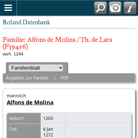
Roland Datenbank
Familie: Alfons de Molina / Th. de Lara
(F39456)
verh. 1244
Angaben zur Familie
|
PDF
männlich
Alfons de Molina
Geburt
1203
Tod
6 Jan
1272