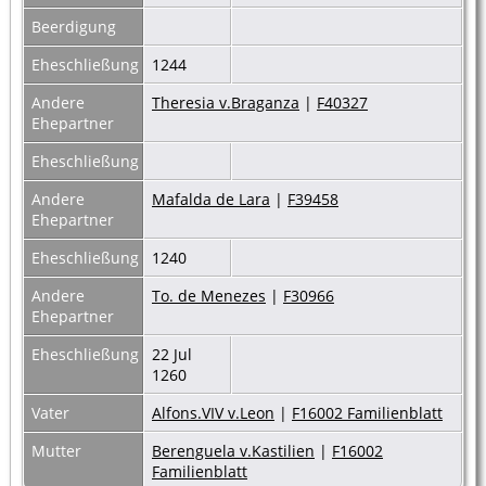
Beerdigung
Eheschließung
1244
Andere
Theresia v.Braganza
|
F40327
Ehepartner
Eheschließung
Andere
Mafalda de Lara
|
F39458
Ehepartner
Eheschließung
1240
Andere
To. de Menezes
|
F30966
Ehepartner
Eheschließung
22 Jul
1260
Vater
Alfons.VIV v.Leon
|
F16002 Familienblatt
Mutter
Berenguela v.Kastilien
|
F16002
Familienblatt