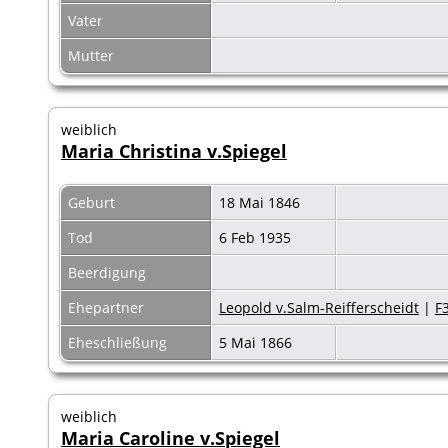
Vater
Mutter
weiblich
Maria Christina v.Spiegel
Geburt
18 Mai 1846
Tod
6 Feb 1935
Beerdigung
Ehepartner
Leopold v.Salm-Reifferscheidt
|
F
Eheschließung
5 Mai 1866
weiblich
Maria Caroline v.Spiegel