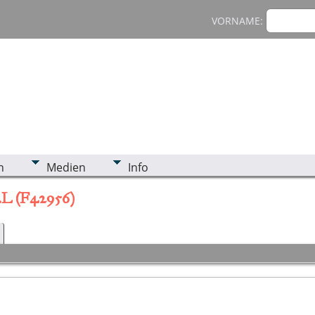
VORNAME:
n
Medien
Info
v.L (F42956)