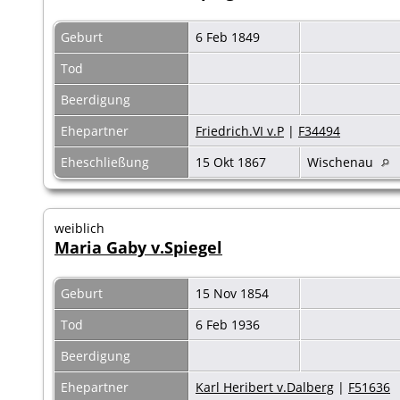
Geburt
6 Feb 1849
Tod
Beerdigung
Ehepartner
Friedrich.VI v.P
|
F34494
Eheschließung
15 Okt 1867
Wischenau
weiblich
Maria Gaby v.Spiegel
Geburt
15 Nov 1854
Tod
6 Feb 1936
Beerdigung
Ehepartner
Karl Heribert v.Dalberg
|
F51636