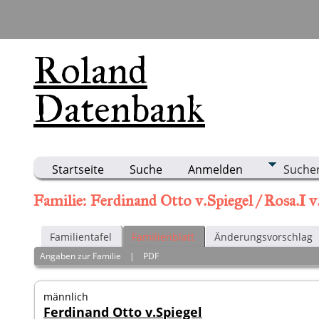
Roland
Datenbank
Startseite
Suche
Anmelden
Suche
Familie: Ferdinand Otto v.Spiegel / Rosa.I 
Familientafel
Familienblatt
Änderungsvorschlag
Angaben zur Familie
|
PDF
männlich
Ferdinand Otto v.Spiegel