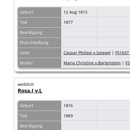
Geburt
12 Aug 1815
Tod
1877
Beerdigung
Eheschließung
Vater
Caspar Philipp v.Spiegel
|
F51637 
Mutter
Maria Christine v.Bartenstein
|
F5
weiblich
Rosa.I v.L
Geburt
1816
Tod
1869
Beerdigung