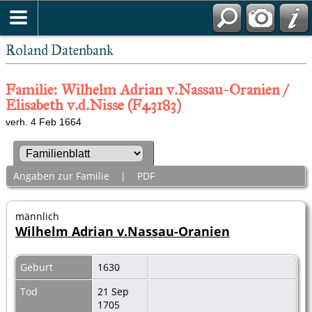
Roland Datenbank
Familie: Wilhelm Adrian v.Nassau-Oranien /
Elisabeth v.d.Nisse (F43183)
verh. 4 Feb 1664
Angaben zur Familie
|
PDF
männlich
Wilhelm Adrian v.Nassau-Oranien
Geburt
1630
Tod
21 Sep
1705