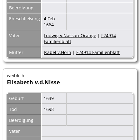
Beerdigung
Eheschließung
4 Feb
1664
Vater
Ludwig v.Nassau-Orange
|
F24914
Familienblatt
Mutter
Isabel v.Horn
|
F24914 Familienblatt
weiblich
Elisabeth v.d.Nisse
Geburt
1639
Tod
1698
Beerdigung
Vater