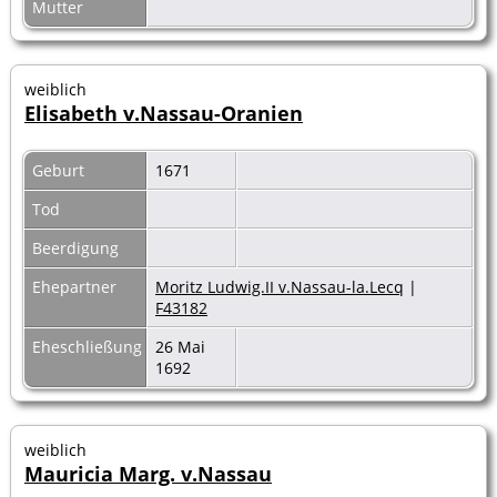
Mutter
weiblich
Elisabeth v.Nassau-Oranien
Geburt
1671
Tod
Beerdigung
Ehepartner
Moritz Ludwig.II v.Nassau-la.Lecq
|
F43182
Eheschließung
26 Mai
1692
weiblich
Mauricia Marg. v.Nassau