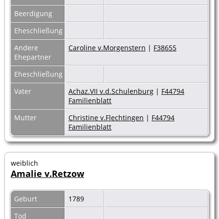
Beerdigung
Eheschließung
Andere
Caroline v.Morgenstern
|
F38655
Ehepartner
Eheschließung
Vater
Achaz.VII v.d.Schulenburg
|
F44794
Familienblatt
Mutter
Christine v.Flechtingen
|
F44794
Familienblatt
weiblich
Amalie v.Retzow
Geburt
1789
Tod