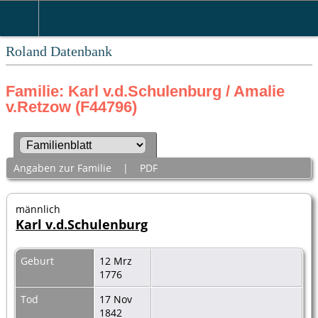
Roland Datenbank
Familie: Karl v.d.Schulenburg / Amalie
v.Retzow (F44796)
Angaben zur Familie
|
PDF
männlich
Karl v.d.Schulenburg
Geburt
12 Mrz
1776
Tod
17 Nov
1842