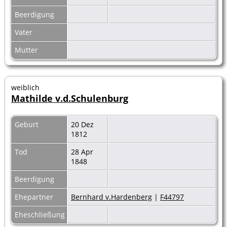
Beerdigung
Vater
Mutter
weiblich
Mathilde v.d.Schulenburg
Geburt
20 Dez
1812
Tod
28 Apr
1848
Beerdigung
Ehepartner
Bernhard v.Hardenberg
|
F44797
Eheschließung