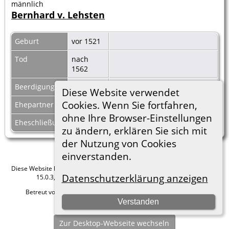
männlich
Bernhard v. Lehsten
Geburt
vor 1521
Tod
nach
1562
Beerdigung
Diese Website verwendet
Cookies. Wenn Sie fortfahren,
Ehepartner
Margarethe v. Bibow
|
F2448
ohne Ihre Browser-Einstellungen
Eheschließung
zu ändern, erklären Sie sich mit
der Nutzung von Cookies
einverstanden.
Diese Website läuft mit
The Next Generation of Genealogy Sitebuilding
v.
Datenschutzerklärung anzeigen
15.0.3, programmiert von Darrin Lythgoe © 2001-2026.
Betreut von
Roland zu Dortmund e.V.
. |
Datenschutzerklärung
.
Verstanden
Hier geht es zum Impressum
Zur Desktop-Webseite wechseln