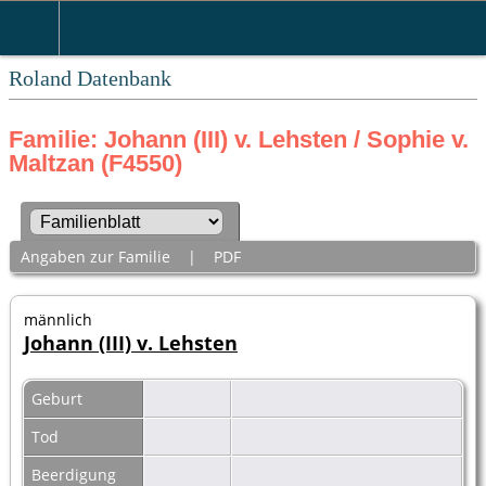
Roland Datenbank
Familie: Johann (III) v. Lehsten / Sophie v.
Maltzan (F4550)
Angaben zur Familie
|
PDF
männlich
Johann (III) v. Lehsten
Geburt
Tod
Beerdigung