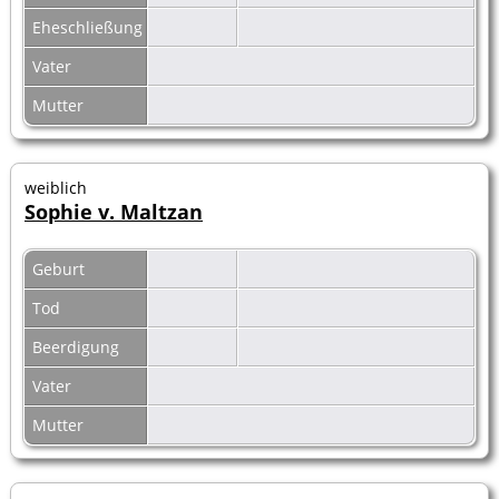
Eheschließung
Vater
Mutter
weiblich
Sophie v. Maltzan
Geburt
Tod
Beerdigung
Vater
Mutter