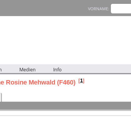
VORNAME:
n
Medien
Info
[
1
]
nne Rosine Mehwald (F460)