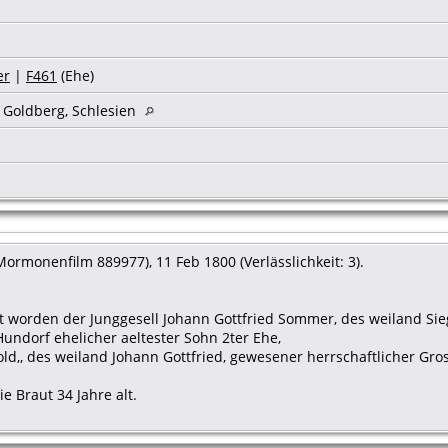
er
|
F461
(Ehe)
s Goldberg, Schlesien
ormonenfilm 889977), 11 Feb 1800 (Verlässlichkeit: 3).
aut worden der Junggesell Johann Gottfried Sommer, des weiland
undorf ehelicher aeltester Sohn 2ter Ehe,
ld,, des weiland Johann Gottfried, gewesener herrschaftlicher Gr
e Braut 34 Jahre alt.