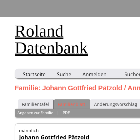
Roland
Datenbank
Startseite
Suche
Anmelden
Suche
Familie: Johann Gottfried Pätzold / A
Familientafel
Familienblatt
Änderungsvorschlag
Angaben zur Familie
|
PDF
männlich
Johann Gottfried Pätzold