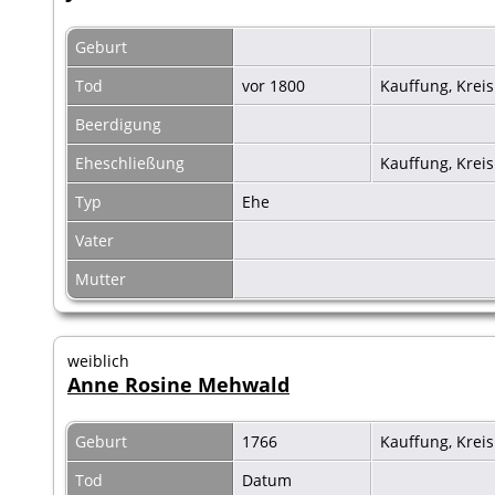
Geburt
Tod
vor 1800
Kauffung, Krei
Beerdigung
Eheschließung
Kauffung, Krei
Typ
Ehe
Vater
Mutter
weiblich
Anne Rosine Mehwald
Geburt
1766
Kauffung, Krei
Tod
Datum