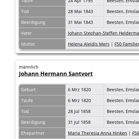
Taufe
24 Apr 1795
Beesten, Emsl
Tod
28 Mai 1843
Beesten, Emsl
Beerdigung
31 Mai 1843
Beesten, Emsl
Vater
Johann Stephan-Steffen Helderm
Mutter
Helena Aleidis Mers
|
F50 Familie
männlich
Johann Hermann Santvort
Geburt
6 Mrz 1820
Beesten, Emsl
Taufe
6 Mrz 1820
Beesten, Emsl
Tod
28 Jul 1858
Beesten, Emsl
Beerdigung
31 Jul 1858
Beesten, Emsl
Ehepartner
Maria Theresia Anna Hinken
|
F5