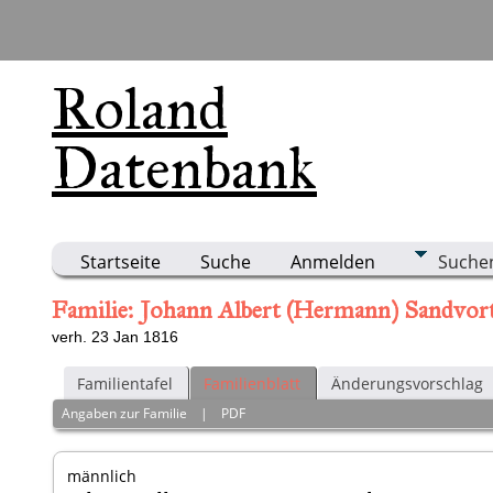
Roland
Datenbank
Startseite
Suche
Anmelden
Suche
Familie: Johann Albert (Hermann) Sandvor
verh. 23 Jan 1816
Familientafel
Familienblatt
Änderungsvorschlag
Angaben zur Familie
|
PDF
männlich