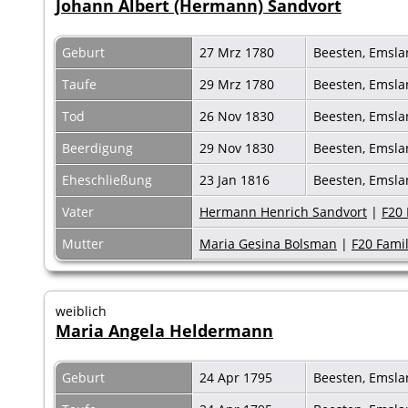
Johann Albert (Hermann) Sandvort
Geburt
27 Mrz 1780
Beesten, Emsl
Taufe
29 Mrz 1780
Beesten, Emsl
Tod
26 Nov 1830
Beesten, Emsl
Beerdigung
29 Nov 1830
Beesten, Emsl
Eheschließung
23 Jan 1816
Beesten, Emsl
Vater
Hermann Henrich Sandvort
|
F20 
Mutter
Maria Gesina Bolsman
|
F20 Famil
weiblich
Maria Angela Heldermann
Geburt
24 Apr 1795
Beesten, Emsl