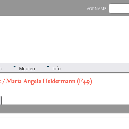
VORNAME:
n
Medien
Info
t / Maria Angela Heldermann (F49)