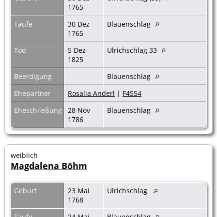
1765
Taufe
30 Dez
Blauenschlag
1765
Tod
5 Dez
Ulrichschlag 33
1825
Beerdigung
Blauenschlag
Ehepartner
Rosalia Anderl
|
F4554
Eheschließung
28 Nov
Blauenschlag
1786
weiblich
Magdalena Böhm
Geburt
23 Mai
Ulrichschlag
1768
Taufe
24 Mai
Blauenschlag