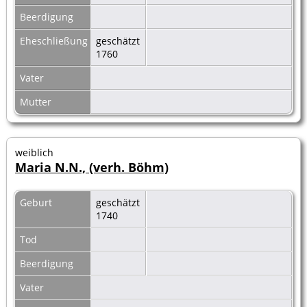
Beerdigung
Eheschließung
geschätzt
1760
Vater
Mutter
weiblich
Maria N.N., (verh. Böhm)
Geburt
geschätzt
1740
Tod
Beerdigung
Vater