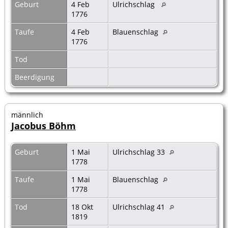
Geburt
4 Feb
Ulrichschlag
1776
Taufe
4 Feb
Blauenschlag
1776
Tod
Beerdigung
männlich
Jacobus Böhm
Geburt
1 Mai
Ulrichschlag 33
1778
Taufe
1 Mai
Blauenschlag
1778
Tod
18 Okt
Ulrichschlag 41
1819