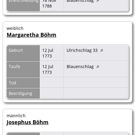
Eheschließung
16 Nov
Blauenschlag
1788
weiblich
Margaretha Böhm
Geburt
12 Jul
Ulrichschlag 33
1773
Taufe
12 Jul
Blauenschlag
1773
Tod
Beerdigung
männlich
Josephus Böhm