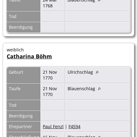
1768
Tod
Beerdigung
weiblich
Catharina Böhm
Geburt
21 Nov
Ulrichschlag
1770
Taufe
21 Nov
Blauenschlag
1770
Tod
Beerdigung
Ehepartner
Paul Fenzl
|
F4594