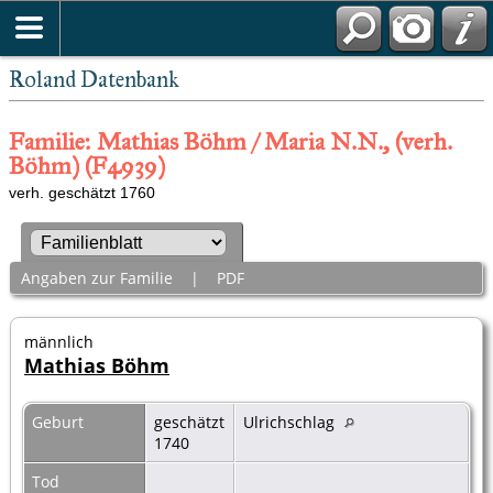
Roland Datenbank
Familie: Mathias Böhm / Maria N.N., (verh.
Böhm) (F4939)
verh. geschätzt 1760
Angaben zur Familie
|
PDF
männlich
Mathias Böhm
Geburt
geschätzt
Ulrichschlag
1740
Tod