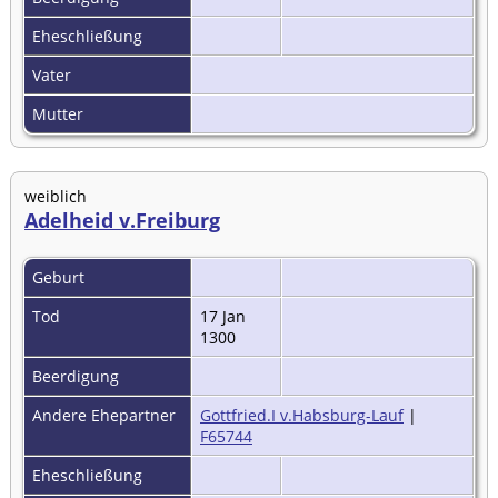
Eheschließung
Vater
Mutter
weiblich
Adelheid v.Freiburg
Geburt
Tod
17 Jan
1300
Beerdigung
Andere Ehepartner
Gottfried.I v.Habsburg-Lauf
|
F65744
Eheschließung