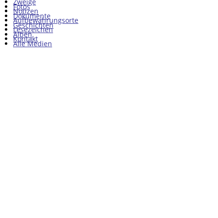
Zweige
Fotos
Notizen
Dokumente
Aufbewahrungsorte
Geschichten
Lesezeichen
Alben
Kontakt
Alle Medien