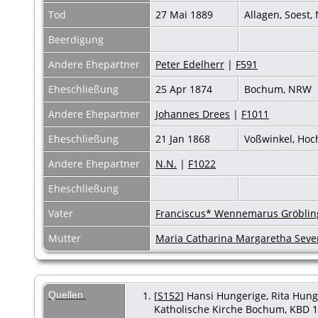
Tod
27 Mai 1889
Allagen, Soest
Beerdigung
Andere Ehepartner
Peter Edelherr
|
F591
Eheschließung
25 Apr 1874
Bochum, NRW
Andere Ehepartner
Johannes Drees
|
F1011
Eheschließung
21 Jan 1868
Voßwinkel, Hoc
Andere Ehepartner
N.N.
|
F1022
Eheschließung
Vater
Franciscus* Wennemarus Gröbling
Mutter
Maria Catharina Margaretha Seve
Quellen
[
S152
] Hansi Hungerige, Rita Hunge
Katholische Kirche Bochum, KBD 18