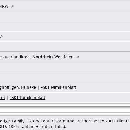
, NRW
hsauerlandkreis, Nordrhein-Westfalen
hoff, gen. Huneke
|
F501 Familienblatt
rin
|
F501 Familienblatt
rige, Family History Center Dortmund, Recherche 9.8.2000, Film 093
15-1874, Taufen, Heiraten, Tote;).