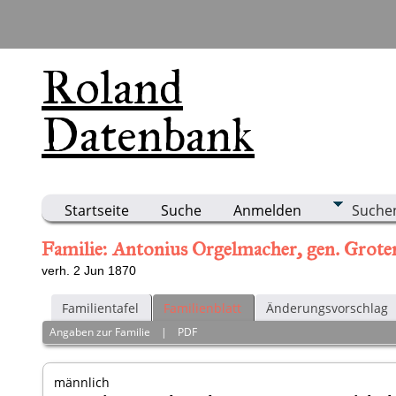
Roland
Datenbank
Startseite
Suche
Anmelden
Suche
Familie: Antonius Orgelmacher, gen. Groten
verh. 2 Jun 1870
Familientafel
Familienblatt
Änderungsvorschlag
Angaben zur Familie
|
PDF
männlich