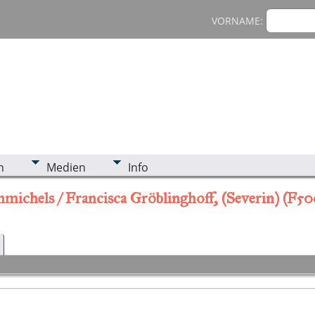
VORNAME:
n
Medien
Info
michels / Francisca Gröblinghoff, (Severin) (F50