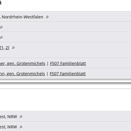
s
t, Nordrhein-Westfalen
[
1
,
2
]
r, gen. Grotenmichels
|
F507 Familienblatt
nn, gen. Grotenmichels
|
F507 Familienblatt
oest, NRW
oest, NRW