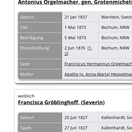
Antonius Orgelmacher, gen. Grotenmichel
Geburt
21 Jan 1837
Warstein, Soes
Tod
1 Mai 1873
Bochum, NRW
Beerdigung
5 Mai 1873
Bochum, NRW
Eheschließung
2 Jun 1870 [
1
,
Bochum, NRW 
2
]
Vater
Franciscus Hermannus Orgelmache
Mutter
Agathe (o. Anna-Maria) Heppelma
weiblich
Francisca Gröblinghoff, (Severin)
Geburt
25 Jun 1827
Kallenhardt, S
Taufe
27 Jun 1827
Kallenhardt, S