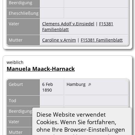
Beerdigung
Eheschließung
Vater
Clemens Adolf v.Einsiedel
|
F15381
Familienblatt
Mutter
Caroline v.Arnim
|
F15381 Familienblatt
weiblich
Manuela Maack-Harnack
Geburt
6 Feb
Hamburg
1890
Tod
Beerdigung
Diese Website verwendet
Cookies. Wenn Sie fortfahren,
Vater
ohne Ihre Browser-Einstellungen
Mutter