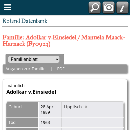
Roland Datenbank
Familie: Adolkar v.Einsiedel / Manuela Maack-
Harnack (F50923)
Angaben zur Familie
|
PDF
männlich
Adolkar v.Einsiedel
Geburt
28 Apr
Lippitsch
1889
Tod
1963