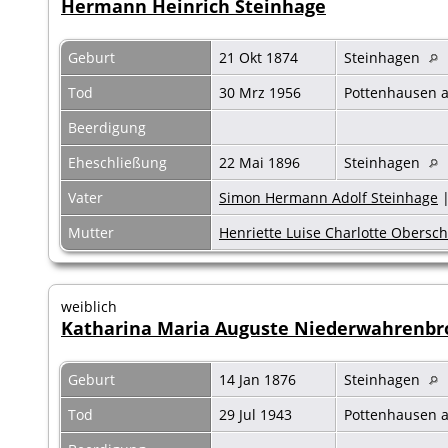
Hermann Heinrich Steinhage
Geburt
21 Okt 1874
Steinhagen
Tod
30 Mrz 1956
Pottenhausen a
Beerdigung
Eheschließung
22 Mai 1896
Steinhagen
Vater
Simon Hermann Adolf Steinhage
Mutter
Henriette Luise Charlotte Obers
weiblich
Katharina Maria Auguste Niederwahrenbr
Geburt
14 Jan 1876
Steinhagen
Tod
29 Jul 1943
Pottenhausen a