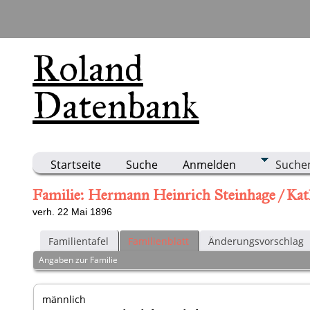
Roland
Datenbank
Startseite
Suche
Anmelden
Suche
Familie: Hermann Heinrich Steinhage / Ka
verh. 22 Mai 1896
Familientafel
Familienblatt
Änderungsvorschlag
Angaben zur Familie
männlich