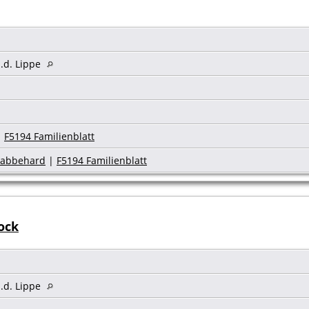
.d. Lippe
|
F5194 Familienblatt
chabbehard
|
F5194 Familienblatt
ock
.d. Lippe