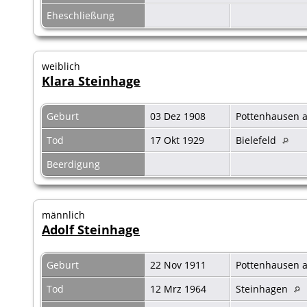
Eheschließung
weiblich
Klara Steinhage
Geburt
03 Dez 1908
Pottenhausen a
Tod
17 Okt 1929
Bielefeld
Beerdigung
männlich
Adolf Steinhage
Geburt
22 Nov 1911
Pottenhausen a
Tod
12 Mrz 1964
Steinhagen