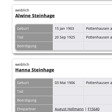
weiblich
Alwine Steinhage
Geburt
15 Jan 1903
Pottenhausen a
Tod
20 Sep 1925
Pottenhausen a
Beerdigung
weiblich
Hanna Steinhage
Geburt
03 Mai 1906
Pottenhausen a
Tod
Beerdigung
Ehepartner
August Hollmann
|
F15640