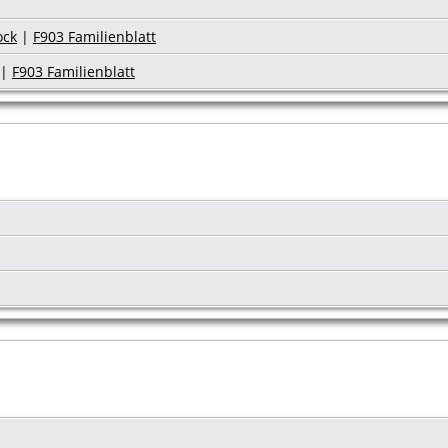
ock
|
F903 Familienblatt
|
F903 Familienblatt