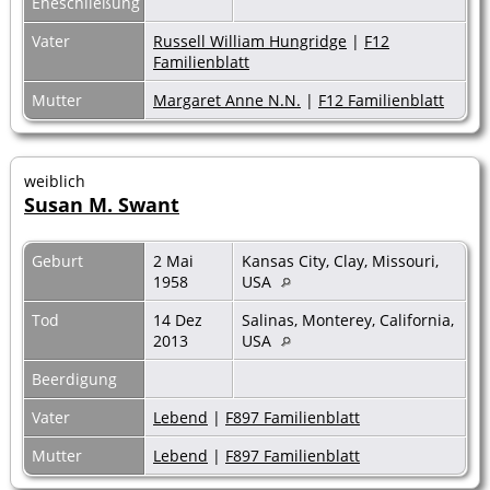
Eheschließung
Vater
Russell William Hungridge
|
F12
Familienblatt
Mutter
Margaret Anne N.N.
|
F12 Familienblatt
weiblich
Susan M. Swant
Geburt
2 Mai
Kansas City, Clay, Missouri,
1958
USA
Tod
14 Dez
Salinas, Monterey, California,
2013
USA
Beerdigung
Vater
Lebend
|
F897 Familienblatt
Mutter
Lebend
|
F897 Familienblatt