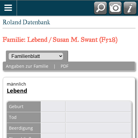
Roland Datenbank
Familie: Lebend / Susan M. Swant (F528)
Angaben zur Familie
|
PDF
männlich
Lebend
Geburt
Tod
Beerdigung