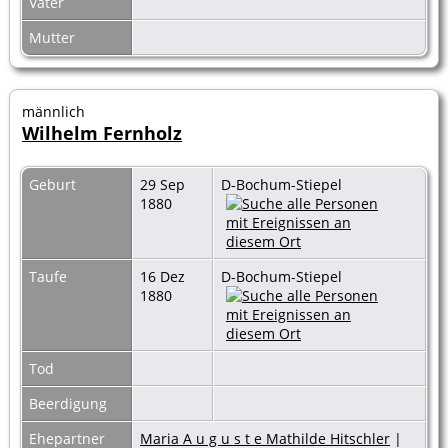
Vater
Mutter
männlich
Wilhelm Fernholz
Geburt
29 Sep
D-Bochum-Stiepel
1880
Taufe
16 Dez
D-Bochum-Stiepel
1880
Tod
Beerdigung
Ehepartner
Maria A u g u s t e Mathilde Hitschler
|