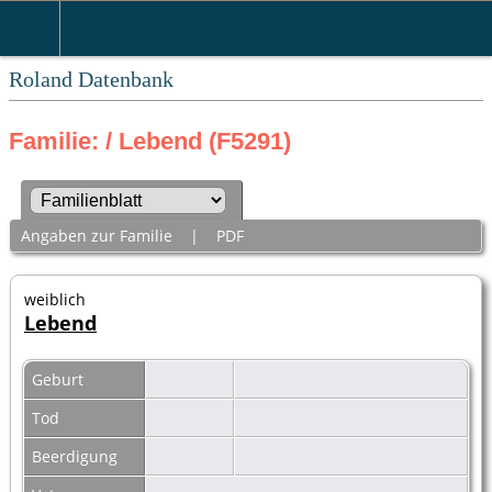
Roland Datenbank
Familie: / Lebend (F5291)
Angaben zur Familie
|
PDF
weiblich
Lebend
Geburt
Tod
Beerdigung