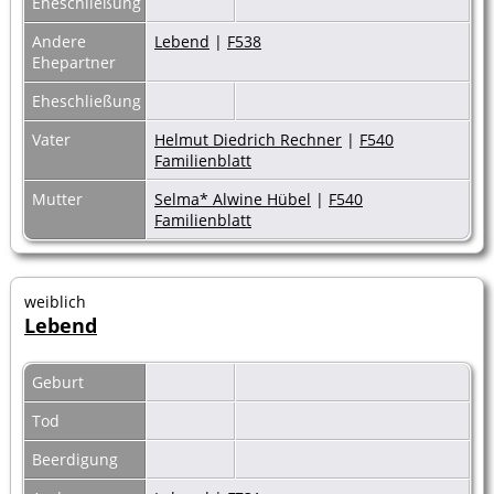
Eheschließung
Andere
Lebend
|
F538
Ehepartner
Eheschließung
Vater
Helmut Diedrich Rechner
|
F540
Familienblatt
Mutter
Selma* Alwine Hübel
|
F540
Familienblatt
weiblich
Lebend
Geburt
Tod
Beerdigung