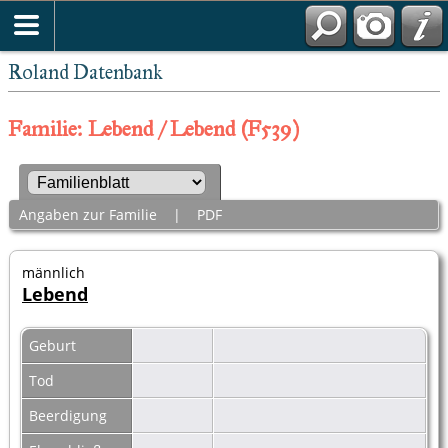
Roland Datenbank
Familie: Lebend / Lebend (F539)
Angaben zur Familie
|
PDF
männlich
Lebend
Geburt
Tod
Beerdigung