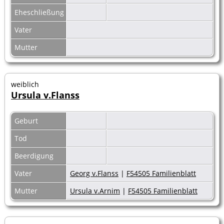
Eheschließung
Vater
Mutter
weiblich
Ursula v.Flanss
Geburt
Tod
Beerdigung
Vater
Georg v.Flanss
|
F54505 Familienblatt
Mutter
Ursula v.Arnim
|
F54505 Familienblatt