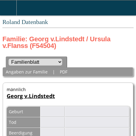
Roland Datenbank
Familie: Georg v.Lindstedt / Ursula
v.Flanss (F54504)
Angaben zur Familie
|
PDF
männlich
Georg v.Lindstedt
Geburt
Tod
Beerdigung