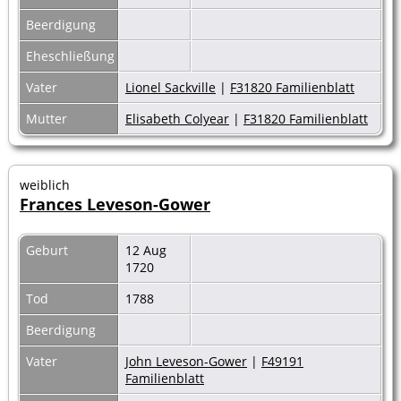
Beerdigung
Eheschließung
Vater
Lionel Sackville
|
F31820 Familienblatt
Mutter
Elisabeth Colyear
|
F31820 Familienblatt
weiblich
Frances Leveson-Gower
Geburt
12 Aug
1720
Tod
1788
Beerdigung
Vater
John Leveson-Gower
|
F49191
Familienblatt