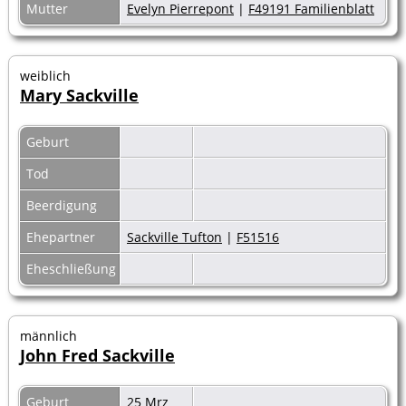
Mutter
Evelyn Pierrepont
|
F49191 Familienblatt
weiblich
Mary Sackville
Geburt
Tod
Beerdigung
Ehepartner
Sackville Tufton
|
F51516
Eheschließung
männlich
John Fred Sackville
Geburt
25 Mrz