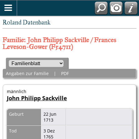
Roland Datenbank
Familie: John Philipp Sackville / Frances
Leveson-Gower (F54711)
Angaben zur Familie
|
PDF
männlich
John Philipp Sackville
Geburt
22 Jun
1713
Tod
3 Dez
1765