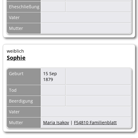
Eheschließung
Vater
Mutter
weiblich
Sophie
Geburt
15 Sep
1879
Tod
Beerdigung
Vater
Mutter
Maria Isakov
|
F54810 Familienblatt