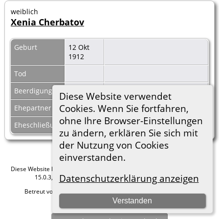
weiblich
Xenia Cherbatov
Geburt
12 Okt
1912
Tod
Beerdigung
Diese Website verwendet
Cookies. Wenn Sie fortfahren,
Ehepartner
Andreas v.L
|
F54808
ohne Ihre Browser-Einstellungen
Eheschließung
zu ändern, erklären Sie sich mit
der Nutzung von Cookies
einverstanden.
Diese Website läuft mit
The Next Generation of Genealogy Sitebuilding
v.
Datenschutzerklärung anzeigen
15.0.3, programmiert von Darrin Lythgoe © 2001-2026.
Betreut von
Roland zu Dortmund e.V.
. |
Datenschutzerklärung
.
Verstanden
Hier geht es zum Impressum