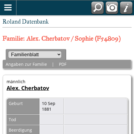
Roland Datenbank
Familie: Alex. Cherbatov / Sophie (F54809)
Angaben zur Familie
|
PDF
männlich
Alex. Cherbatov
Geburt
10 Sep
1881
Tod
Beerdigung