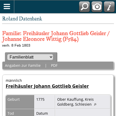
Roland Datenbank
Familie: Freihäusler Johann Gottlieb Geisler /
Johanne Eleonore Wittig (F584)
verh. 8 Feb 1803
Angaben zur Familie
|
PDF
männlich
Freihäusler Johann Gottlieb Geisler
Geburt
1775
Ober Kauffung, Kreis
Goldberg, Schlesien
Tod
Datum