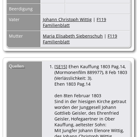
Beerdigung
Vater
Johann Christoph Wittig
|
F119
Familienblatt
Mutter
Maria Elisabeth Siebenschuh
|
F119
Familienblatt
Quellen
[
SE15
] Ehen Kauffung 1803 Pag.14,
(Mormonenfilm 889977), 8 Feb 1803
(Verlässlichkeit: 3).
Ehen 1803 Pag.14
den 8ten Februar 1803
Sind in der hiesigen Kirche getraut
worden der Junggesell Johann
Gottlieb Geisler, des Ehrenfried
Geisler, Hofegaertner in Ober
Kauffung, aeltester Sohn:
Mit Jungfer Johann Elenore Wittig,
des Johann Christoph Wittig,