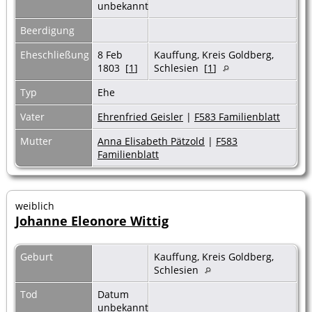
unbekannt
Beerdigung
Eheschließung
8 Feb
Kauffung, Kreis Goldberg,
1803 [
1
]
Schlesien [
1
]
Typ
Ehe
Vater
Ehrenfried Geisler
|
F583 Familienblatt
Mutter
Anna Elisabeth Pätzold
|
F583
Familienblatt
weiblich
Johanne Eleonore Wittig
Geburt
Kauffung, Kreis Goldberg,
Schlesien
Tod
Datum
unbekannt