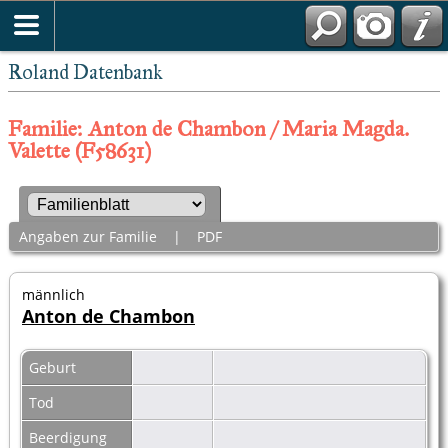
Roland Datenbank
Familie: Anton de Chambon / Maria Magda.
Valette (F58631)
Angaben zur Familie
|
PDF
männlich
Anton de Chambon
Geburt
Tod
Beerdigung