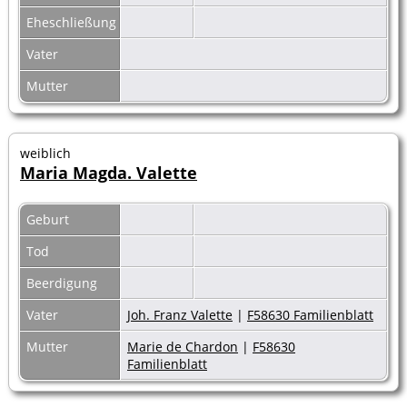
Eheschließung
Vater
Mutter
weiblich
Maria Magda. Valette
Geburt
Tod
Beerdigung
Vater
Joh. Franz Valette
|
F58630 Familienblatt
Mutter
Marie de Chardon
|
F58630
Familienblatt