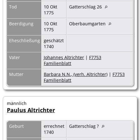
Tod
10 Okt
Gatterschlag 26
1775
Beerdigung
10 Okt
Oberbaumgarten
1775
Eheschließung
geschätzt
1740
Vater
Johannes Altrichter
|
F7753
Familienblatt
Mutter
Barbara N.N., (verh. Altrichter)
|
F7753
Familienblatt
männlich
Paulus Altrichter
Geburt
errechnet
Gatterschlag ?
1740