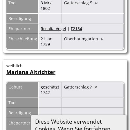
Tod
3 Mrz
Gatterschlag 5
1802
Beerdigung
Ehepartner
Rosalia Vogel
|
F2134
Eheschließung
21 Jan
Oberbaumgarten
1759
weiblich
Mariana Altrichter
Geburt
geschätzt
Gatterschlag ?
1742
Tod
Beerdigung
Diese Website verwendet
Ehepartner
Andreas Hantzl
|
F6760
Cookies. Wenn Sie fortfahren,