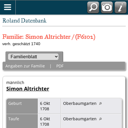
Roland Datenbank
Familie: Simon Altrichter / (F6102)
verh. geschätzt 1740
Angaben zur Familie
|
PDF
männlich
Simon Altrichter
Geburt
6 Okt
Oberbaumgarten
1708
Taufe
6 Okt
Oberbaumgarten
1708