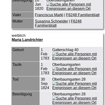
Beerdigung
20
Oberbaumgarten
Jan
1820
Vater
Franciscus Markl
|
F6248 Familienblatt
Mutter
Susanna Schneider
|
F6248
Familienblatt
weiblich
Maria Landrichter
Geburt
1
Gatterschlag 40
Feb
1783
Taufe
1
Oberbaumgarten
Feb
1783
Tod
30
Oberbaumgarten 28
Sep
1824
Beerdigung
Oberbaumgarten 28