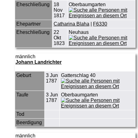
Eheschließung
18
Oberbaumgarten
Nov
1817
Ehepartner
Catharina Blaha
|
F6330
Eheschließung
22
Neuhaus
Okt
1823
männlich
Johann Landrichter
Geburt
3 Jun
Gatterschlag 40
1787
Taufe
3 Jun
Oberbaumgarten
1787
Tod
Beerdigung
männlich