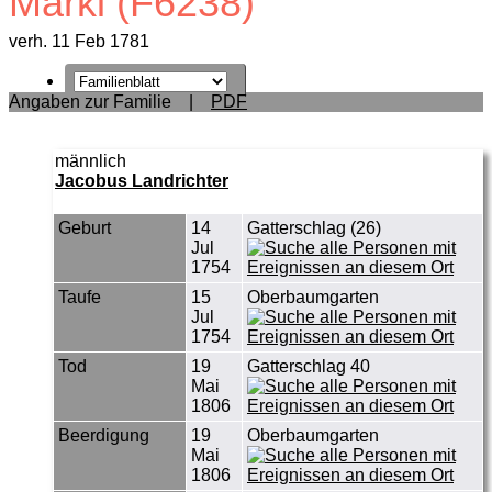
Markl (F6238)
verh. 11 Feb 1781
Angaben zur Familie
|
PDF
männlich
Jacobus Landrichter
Geburt
14
Gatterschlag (26)
Jul
1754
Taufe
15
Oberbaumgarten
Jul
1754
Tod
19
Gatterschlag 40
Mai
1806
Beerdigung
19
Oberbaumgarten
Mai
1806