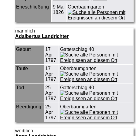
Eheschließung
9 Mai
Oberbaumgarten
1826
männlich
Adalbertus Landrichter
Geburt
17
Gatterschlag 40
Apr
1797
Taufe
17
Oberbaumgarten
Apr
1797
Tod
25
Gatterschlag 40
Apr
1797
Beerdigung
25
Oberbaumgarten
Apr
1797
weiblich