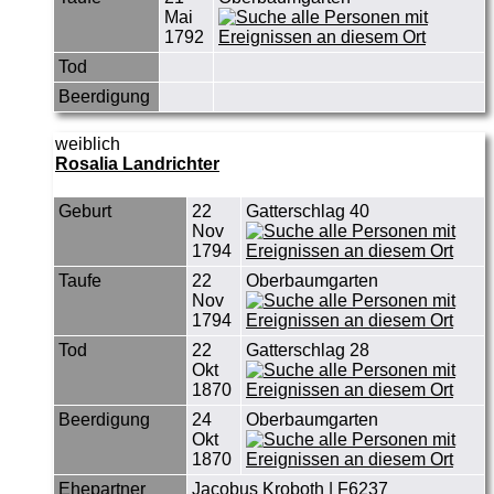
Mai
1792
Tod
Beerdigung
weiblich
Rosalia Landrichter
Geburt
22
Gatterschlag 40
Nov
1794
Taufe
22
Oberbaumgarten
Nov
1794
Tod
22
Gatterschlag 28
Okt
1870
Beerdigung
24
Oberbaumgarten
Okt
1870
Ehepartner
Jacobus Kroboth
|
F6237