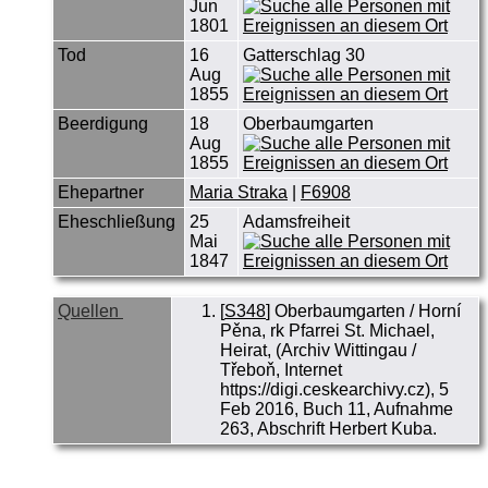
Jun
1801
Tod
16
Gatterschlag 30
Aug
1855
Beerdigung
18
Oberbaumgarten
Aug
1855
Ehepartner
Maria Straka
|
F6908
Eheschließung
25
Adamsfreiheit
Mai
1847
Quellen
[
S348
] Oberbaumgarten / Horní
Pěna, rk Pfarrei St. Michael,
Heirat, (Archiv Wittingau /
Třeboň, Internet
https://digi.ceskearchivy.cz), 5
Feb 2016, Buch 11, Aufnahme
263, Abschrift Herbert Kuba.