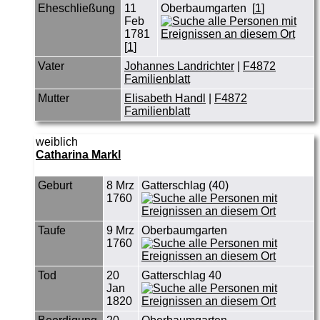
Eheschließung
11
Oberbaumgarten [
1
]
Feb
1781
[
1
]
Vater
Johannes Landrichter
|
F4872
Familienblatt
Mutter
Elisabeth Handl
|
F4872
Familienblatt
weiblich
Catharina Markl
Geburt
8 Mrz
Gatterschlag (40)
1760
Taufe
9 Mrz
Oberbaumgarten
1760
Tod
20
Gatterschlag 40
Jan
1820