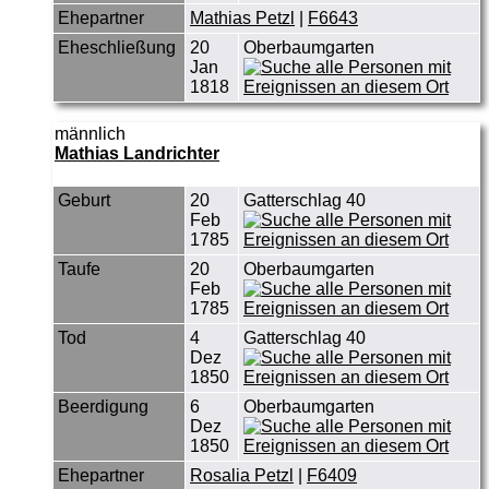
Ehepartner
Mathias Petzl
|
F6643
Eheschließung
20
Oberbaumgarten
Jan
1818
männlich
Mathias Landrichter
Geburt
20
Gatterschlag 40
Feb
1785
Taufe
20
Oberbaumgarten
Feb
1785
Tod
4
Gatterschlag 40
Dez
1850
Beerdigung
6
Oberbaumgarten
Dez
1850
Ehepartner
Rosalia Petzl
|
F6409